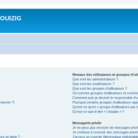
ROUIZIG
Niveaux des utilisateurs et groupes d’uti
Que sont les administrateurs ?
Que sont les modérateurs ?
Que sont les groupes d’utilisateurs ?
Où sont les groupes d’utilisateurs et commen
Comment puis-je devenir le responsable d’un
nnecter ?!
Pourquoi certains groupes d’utilisateurs app
Qu’est-ce qu’un « groupe d’utilisateurs par 
Qu’est-ce que le lien « L’équipe » ?
Messagerie privée
Je ne peux pas envoyer de messages privé
Je continue à recevoir des messages privés 
urs en ligne ?
J’ai reçu un courrier électronique indésirabl