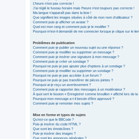
L’heure n’est pas correcte !
J’ai réglé le fuseau horaire mais l’heure n’est toujours pas correcte !
Ma langue n’apparaît pas dans la liste !
Que signifient les images situées à côté de mon nom d’utilisateur ?
Comment puis-je afficher un avatar ?
Quel est mon rang et comment puis-je le modifier ?
Pourquoi m’est-il demandé de me connecter lorsque je clique sur le lien 
Problèmes de publication
Comment puis-je publier un nouveau sujet ou une réponse ?
Comment puis-je modifier ou supprimer un message ?
Comment puis-je insérer une signature à mon message ?
Comment puis-je créer un sondage ?
Pourquoi ne puis-je pas ajouter plus d’options à un sondage ?
Comment puis-je modifier ou supprimer un sondage ?
Pourquoi ne puis-je pas accéder à un forum ?
Pourquoi ne puis-je pas transférer de pièces jointes ?
Pourquoi ai-je reçu un avertissement ?
Comment puis-je rapporter des messages à un modérateur ?
À quoi sert le bouton « Enregistrer comme brouillon » affiché lors de la 
Pourquoi mon message a-t-il besoin d’être approuvé ?
Comment puis-je remonter mes sujets ?
Mise en forme et types de sujets
Qu’est-ce que le BBCode ?
Puis-je insérer du code HTML ?
Que sont les émoticônes ?
Puis-je insérer des images ?
Que sont les annonces générales ?