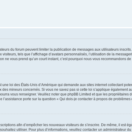
trateurs du forum peuvent limiter la publication de messages aux utilisateurs inscri
visiteurs, tels que l’affichage d’avatars personnalisés, l’utilisation de la messager
ription ne vous prend qu’un court instant, c’est pourquoi nous vous recommandons de l
t une loi des États-Unis d’Amérique qui demande aux sites internet collectant pot
 des mineurs concernés. Si vous ne savez pas si cette loi s’applique également au
 pourra vous renseigner. Veuillez noter que phpBB Limited et que les propriétaires
ue l’assistance porte sur la question « Qui dois-je contacter à propos de problèmes 
inscriptions afin d’empêcher les nouveaux visiteurs de s’inscrire. De même, il est é
s souhaitez utiliser. Pour plus d’informations, veuillez contacter un administrateur du