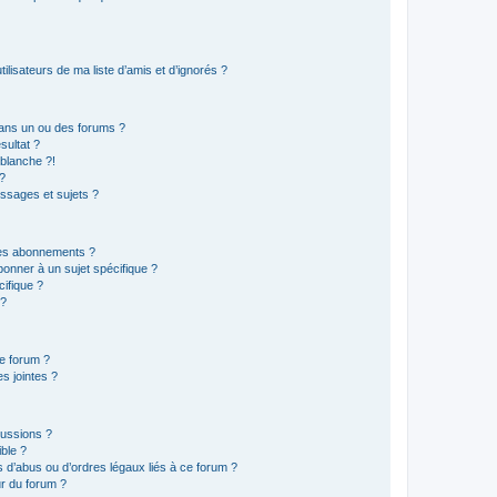
lisateurs de ma liste d’amis et d’ignorés ?
ans un ou des forums ?
sultat ?
blanche ?!
?
ssages et sujets ?
t les abonnements ?
onner à un sujet spécifique ?
ifique ?
 ?
ce forum ?
s jointes ?
cussions ?
ible ?
 d’abus ou d’ordres légaux liés à ce forum ?
r du forum ?