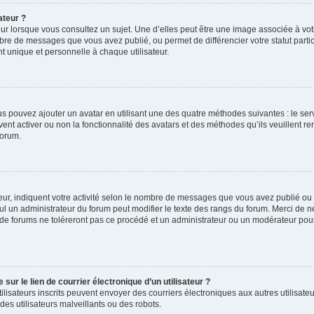
ateur ?
ur lorsque vous consultez un sujet. Une d’elles peut être une image associée à vo
mbre de messages que vous avez publié, ou permet de différencier votre statut parti
 unique et personnelle à chaque utilisateur.
ous pouvez ajouter un avatar en utilisant une des quatre méthodes suivantes : le serv
ent activer ou non la fonctionnalité des avatars et des méthodes qu’ils veuillent ren
forum.
ur, indiquent votre activité selon le nombre de messages que vous avez publié ou id
eul un administrateur du forum peut modifier le texte des rangs du forum. Merci de 
de forums ne toléreront pas ce procédé et un administrateur ou un modérateur pou
ur le lien de courrier électronique d’un utilisateur ?
s utilisateurs inscrits peuvent envoyer des courriers électroniques aux autres utili
es utilisateurs malveillants ou des robots.