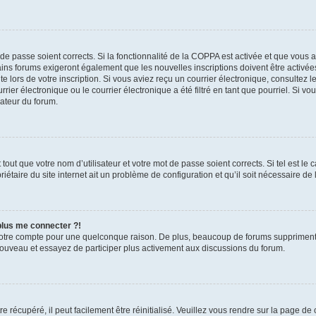
t de passe soient corrects. Si la fonctionnalité de la COPPA est activée et que vous 
ains forums exigeront également que les nouvelles inscriptions doivent être activée
te lors de votre inscription. Si vous aviez reçu un courrier électronique, consultez l
r électronique ou le courrier électronique a été filtré en tant que pourriel. Si vo
rateur du forum.
out que votre nom d’utilisateur et votre mot de passe soient corrects. Si tel est le
iétaire du site internet ait un problème de configuration et qu’il soit nécessaire de l
 plus me connecter ?!
votre compte pour une quelconque raison. De plus, beaucoup de forums suppriment pér
 nouveau et essayez de participer plus activement aux discussions du forum.
 récupéré, il peut facilement être réinitialisé. Veuillez vous rendre sur la page de