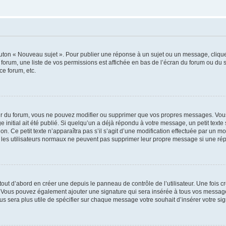
outon « Nouveau sujet ». Pour publier une réponse à un sujet ou un message, cliqu
 forum, une liste de vos permissions est affichée en bas de l’écran du forum ou du
ce forum, etc.
r du forum, vous ne pouvez modifier ou supprimer que vos propres messages. Vou
 initial ait été publié. Si quelqu’un a déjà répondu à votre message, un petit text
ion. Ce petit texte n’apparaîtra pas s’il s’agit d’une modification effectuée par un 
ue les utilisateurs normaux ne peuvent pas supprimer leur propre message si une ré
ut d’abord en créer une depuis le panneau de contrôle de l’utilisateur. Une fois c
ure. Vous pouvez également ajouter une signature qui sera insérée à tous vos mess
 vous sera plus utile de spécifier sur chaque message votre souhait d’insérer votre si