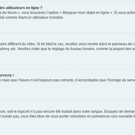
s utilisateurs en ligne ?
s du forum », vous trouverez l’option « Masquer mon statut en ligne ». Si vous activ
é comme étant un utilisateur invisible.
aire différent du vôtre. Si tel était le cas, veuillez vous rendre dans le panneau de co
ey, etc. Veuillez noter que le réglage du fuseau horaire, comme la plupart des autr
orrecte !
 mais que l’heure n’est toujours pas correcte, il est probable que l’horloge du serve
orum, soit le logiciel n’a pas encore été traduit dans votre langue. Essayez de deman
 n’existe pas, vous êtes libre de vous porter volontaire et commencer une nouvelle t