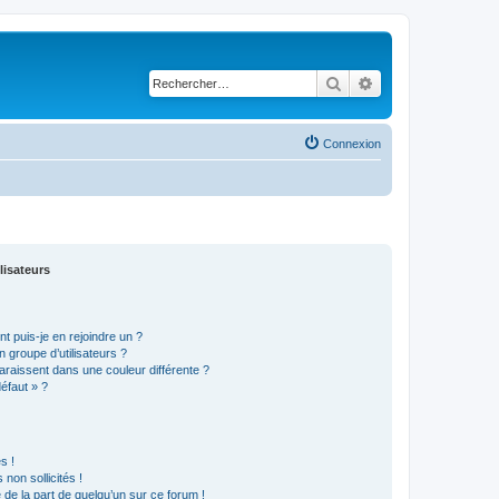
Rechercher
Recherche avancé
Connexion
lisateurs
t puis-je en rejoindre un ?
 groupe d’utilisateurs ?
araissent dans une couleur différente ?
défaut » ?
s !
non sollicités !
e de la part de quelqu’un sur ce forum !