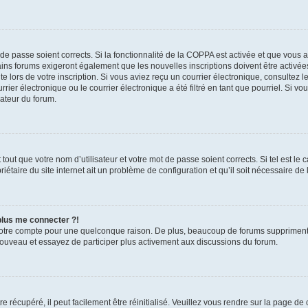
t de passe soient corrects. Si la fonctionnalité de la COPPA est activée et que vous 
ains forums exigeront également que les nouvelles inscriptions doivent être activée
te lors de votre inscription. Si vous aviez reçu un courrier électronique, consultez l
r électronique ou le courrier électronique a été filtré en tant que pourriel. Si vo
rateur du forum.
out que votre nom d’utilisateur et votre mot de passe soient corrects. Si tel est le
iétaire du site internet ait un problème de configuration et qu’il soit nécessaire de l
 plus me connecter ?!
votre compte pour une quelconque raison. De plus, beaucoup de forums suppriment pér
 nouveau et essayez de participer plus activement aux discussions du forum.
 récupéré, il peut facilement être réinitialisé. Veuillez vous rendre sur la page de