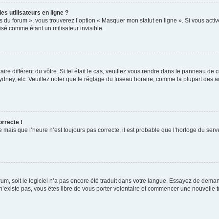
s utilisateurs en ligne ?
s du forum », vous trouverez l’option « Masquer mon statut en ligne ». Si vous activ
é comme étant un utilisateur invisible.
aire différent du vôtre. Si tel était le cas, veuillez vous rendre dans le panneau de co
ey, etc. Veuillez noter que le réglage du fuseau horaire, comme la plupart des autr
orrecte !
 mais que l’heure n’est toujours pas correcte, il est probable que l’horloge du serve
orum, soit le logiciel n’a pas encore été traduit dans votre langue. Essayez de deman
 n’existe pas, vous êtes libre de vous porter volontaire et commencer une nouvelle t