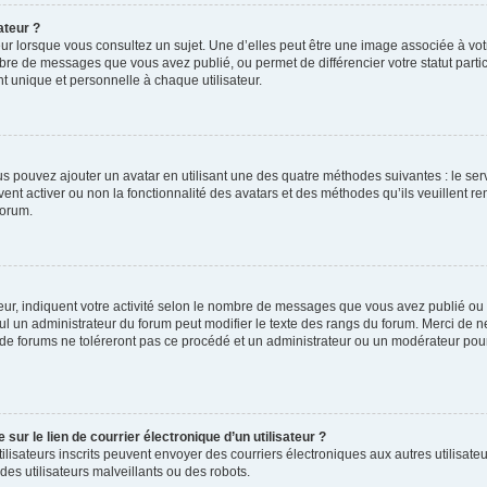
ateur ?
ur lorsque vous consultez un sujet. Une d’elles peut être une image associée à vo
mbre de messages que vous avez publié, ou permet de différencier votre statut parti
 unique et personnelle à chaque utilisateur.
ous pouvez ajouter un avatar en utilisant une des quatre méthodes suivantes : le serv
ent activer ou non la fonctionnalité des avatars et des méthodes qu’ils veuillent ren
forum.
ur, indiquent votre activité selon le nombre de messages que vous avez publié ou id
eul un administrateur du forum peut modifier le texte des rangs du forum. Merci de 
de forums ne toléreront pas ce procédé et un administrateur ou un modérateur pou
ur le lien de courrier électronique d’un utilisateur ?
s utilisateurs inscrits peuvent envoyer des courriers électroniques aux autres utili
es utilisateurs malveillants ou des robots.