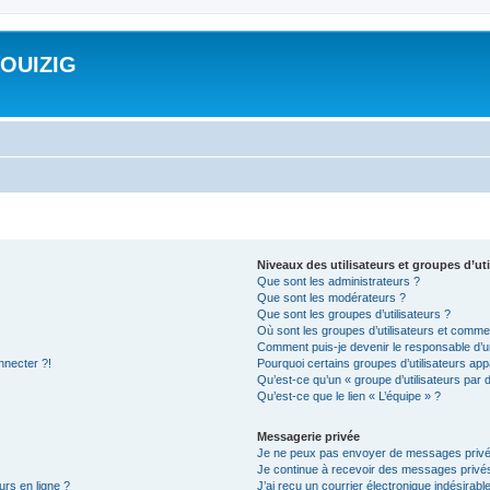
ROUIZIG
Niveaux des utilisateurs et groupes d’uti
Que sont les administrateurs ?
Que sont les modérateurs ?
Que sont les groupes d’utilisateurs ?
Où sont les groupes d’utilisateurs et commen
Comment puis-je devenir le responsable d’un
nnecter ?!
Pourquoi certains groupes d’utilisateurs app
Qu’est-ce qu’un « groupe d’utilisateurs par 
Qu’est-ce que le lien « L’équipe » ?
Messagerie privée
Je ne peux pas envoyer de messages privé
Je continue à recevoir des messages privés 
urs en ligne ?
J’ai reçu un courrier électronique indésirabl