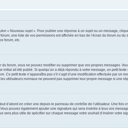
outon « Nouveau sujet ». Pour publier une réponse à un sujet ou un message, cliqu
 forum, une liste de vos permissions est affichée en bas de l’écran du forum ou du
ce forum, etc.
r du forum, vous ne pouvez modifier ou supprimer que vos propres messages. Vou
 initial ait été publié. Si quelqu’un a déjà répondu à votre message, un petit text
ion. Ce petit texte n’apparaîtra pas s’il s’agit d’une modification effectuée par un 
ue les utilisateurs normaux ne peuvent pas supprimer leur propre message si une ré
ut d’abord en créer une depuis le panneau de contrôle de l’utilisateur. Une fois c
ure. Vous pouvez également ajouter une signature qui sera insérée à tous vos mess
 vous sera plus utile de spécifier sur chaque message votre souhait d’insérer votre si