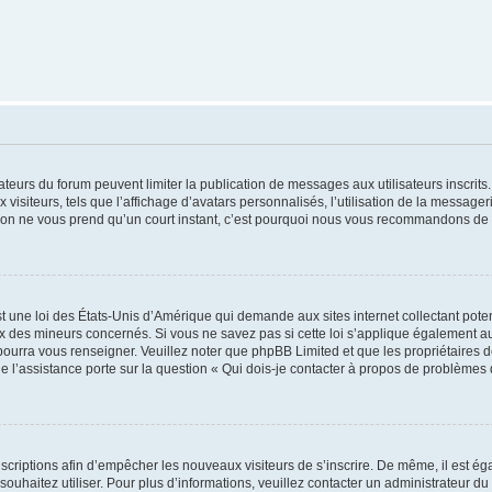
trateurs du forum peuvent limiter la publication de messages aux utilisateurs inscri
visiteurs, tels que l’affichage d’avatars personnalisés, l’utilisation de la messager
ription ne vous prend qu’un court instant, c’est pourquoi nous vous recommandons de l
t une loi des États-Unis d’Amérique qui demande aux sites internet collectant pot
 des mineurs concernés. Si vous ne savez pas si cette loi s’applique également au
 pourra vous renseigner. Veuillez noter que phpBB Limited et que les propriétaires
ue l’assistance porte sur la question « Qui dois-je contacter à propos de problèmes 
inscriptions afin d’empêcher les nouveaux visiteurs de s’inscrire. De même, il est é
s souhaitez utiliser. Pour plus d’informations, veuillez contacter un administrateur du