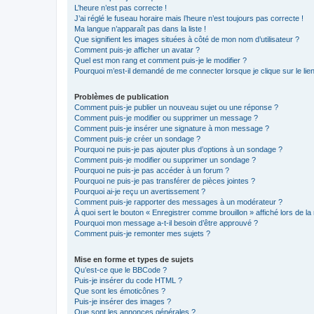
L’heure n’est pas correcte !
J’ai réglé le fuseau horaire mais l’heure n’est toujours pas correcte !
Ma langue n’apparaît pas dans la liste !
Que signifient les images situées à côté de mon nom d’utilisateur ?
Comment puis-je afficher un avatar ?
Quel est mon rang et comment puis-je le modifier ?
Pourquoi m’est-il demandé de me connecter lorsque je clique sur le lien 
Problèmes de publication
Comment puis-je publier un nouveau sujet ou une réponse ?
Comment puis-je modifier ou supprimer un message ?
Comment puis-je insérer une signature à mon message ?
Comment puis-je créer un sondage ?
Pourquoi ne puis-je pas ajouter plus d’options à un sondage ?
Comment puis-je modifier ou supprimer un sondage ?
Pourquoi ne puis-je pas accéder à un forum ?
Pourquoi ne puis-je pas transférer de pièces jointes ?
Pourquoi ai-je reçu un avertissement ?
Comment puis-je rapporter des messages à un modérateur ?
À quoi sert le bouton « Enregistrer comme brouillon » affiché lors de la 
Pourquoi mon message a-t-il besoin d’être approuvé ?
Comment puis-je remonter mes sujets ?
Mise en forme et types de sujets
Qu’est-ce que le BBCode ?
Puis-je insérer du code HTML ?
Que sont les émoticônes ?
Puis-je insérer des images ?
Que sont les annonces générales ?