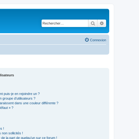
Rechercher
Recherche avancé
Connexion
lisateurs
t puis-je en rejoindre un ?
 groupe d’utilisateurs ?
araissent dans une couleur différente ?
défaut » ?
s !
non sollicités !
e de la part de quelqu’un sur ce forum !