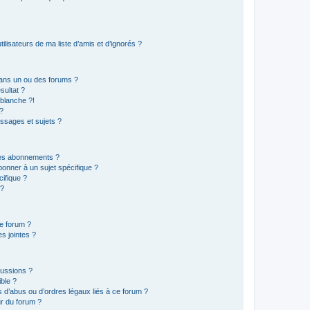
lisateurs de ma liste d’amis et d’ignorés ?
ans un ou des forums ?
sultat ?
blanche ?!
?
ssages et sujets ?
t les abonnements ?
onner à un sujet spécifique ?
ifique ?
 ?
ce forum ?
s jointes ?
cussions ?
ible ?
 d’abus ou d’ordres légaux liés à ce forum ?
r du forum ?