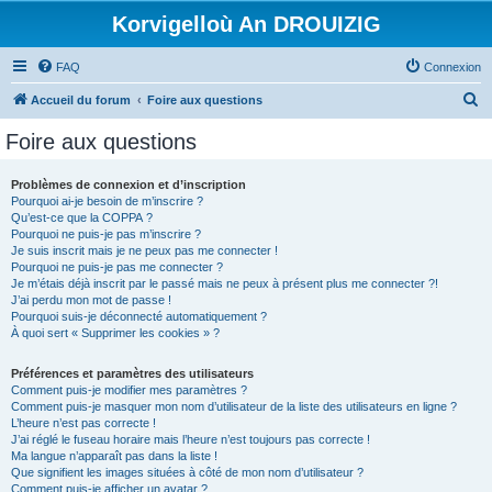
Korvigelloù An DROUIZIG
FAQ
Connexion
R
Accueil du forum
Foire aux questions
e
Foire aux questions
c
h
Problèmes de connexion et d’inscription
Pourquoi ai-je besoin de m’inscrire ?
e
Qu’est-ce que la COPPA ?
r
Pourquoi ne puis-je pas m’inscrire ?
Je suis inscrit mais je ne peux pas me connecter !
c
Pourquoi ne puis-je pas me connecter ?
Je m’étais déjà inscrit par le passé mais ne peux à présent plus me connecter ?!
h
J’ai perdu mon mot de passe !
e
Pourquoi suis-je déconnecté automatiquement ?
À quoi sert « Supprimer les cookies » ?
r
Préférences et paramètres des utilisateurs
Comment puis-je modifier mes paramètres ?
Comment puis-je masquer mon nom d’utilisateur de la liste des utilisateurs en ligne ?
L’heure n’est pas correcte !
J’ai réglé le fuseau horaire mais l’heure n’est toujours pas correcte !
Ma langue n’apparaît pas dans la liste !
Que signifient les images situées à côté de mon nom d’utilisateur ?
Comment puis-je afficher un avatar ?