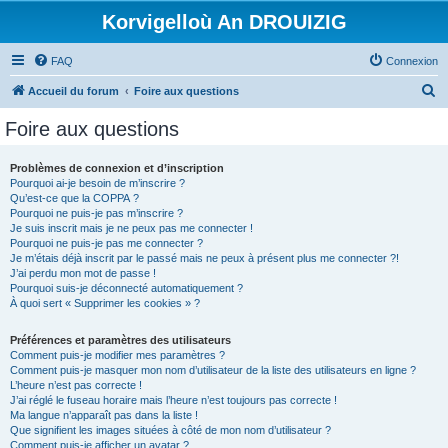
Korvigelloù An DROUIZIG
FAQ
Connexion
R
Accueil du forum
Foire aux questions
e
Foire aux questions
c
h
Problèmes de connexion et d’inscription
Pourquoi ai-je besoin de m’inscrire ?
e
Qu’est-ce que la COPPA ?
r
Pourquoi ne puis-je pas m’inscrire ?
Je suis inscrit mais je ne peux pas me connecter !
c
Pourquoi ne puis-je pas me connecter ?
Je m’étais déjà inscrit par le passé mais ne peux à présent plus me connecter ?!
h
J’ai perdu mon mot de passe !
e
Pourquoi suis-je déconnecté automatiquement ?
À quoi sert « Supprimer les cookies » ?
r
Préférences et paramètres des utilisateurs
Comment puis-je modifier mes paramètres ?
Comment puis-je masquer mon nom d’utilisateur de la liste des utilisateurs en ligne ?
L’heure n’est pas correcte !
J’ai réglé le fuseau horaire mais l’heure n’est toujours pas correcte !
Ma langue n’apparaît pas dans la liste !
Que signifient les images situées à côté de mon nom d’utilisateur ?
Comment puis-je afficher un avatar ?