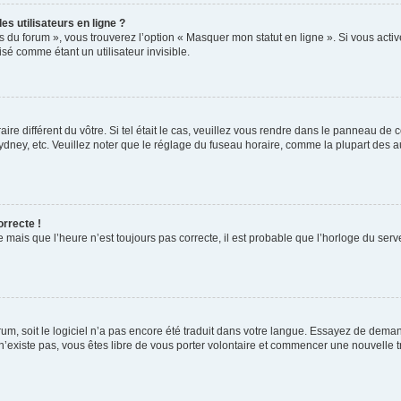
s utilisateurs en ligne ?
s du forum », vous trouverez l’option « Masquer mon statut en ligne ». Si vous activ
é comme étant un utilisateur invisible.
aire différent du vôtre. Si tel était le cas, veuillez vous rendre dans le panneau de co
ey, etc. Veuillez noter que le réglage du fuseau horaire, comme la plupart des autr
orrecte !
 mais que l’heure n’est toujours pas correcte, il est probable que l’horloge du serve
orum, soit le logiciel n’a pas encore été traduit dans votre langue. Essayez de deman
 n’existe pas, vous êtes libre de vous porter volontaire et commencer une nouvelle t