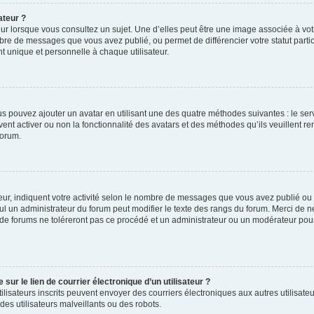
ateur ?
ur lorsque vous consultez un sujet. Une d’elles peut être une image associée à vo
mbre de messages que vous avez publié, ou permet de différencier votre statut parti
 unique et personnelle à chaque utilisateur.
ous pouvez ajouter un avatar en utilisant une des quatre méthodes suivantes : le serv
ent activer ou non la fonctionnalité des avatars et des méthodes qu’ils veuillent ren
forum.
ur, indiquent votre activité selon le nombre de messages que vous avez publié ou id
eul un administrateur du forum peut modifier le texte des rangs du forum. Merci de 
de forums ne toléreront pas ce procédé et un administrateur ou un modérateur pou
ur le lien de courrier électronique d’un utilisateur ?
s utilisateurs inscrits peuvent envoyer des courriers électroniques aux autres utili
es utilisateurs malveillants ou des robots.