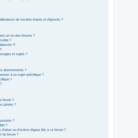
lisateurs de ma liste d’amis et d’ignorés ?
ans un ou des forums ?
sultat ?
blanche ?!
?
ssages et sujets ?
t les abonnements ?
onner à un sujet spécifique ?
ifique ?
 ?
ce forum ?
s jointes ?
cussions ?
ible ?
 d’abus ou d’ordres légaux liés à ce forum ?
r du forum ?