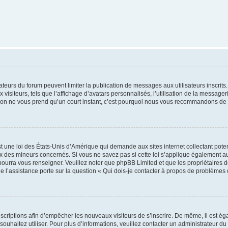
trateurs du forum peuvent limiter la publication de messages aux utilisateurs inscri
visiteurs, tels que l’affichage d’avatars personnalisés, l’utilisation de la messager
ription ne vous prend qu’un court instant, c’est pourquoi nous vous recommandons de l
t une loi des États-Unis d’Amérique qui demande aux sites internet collectant pot
 des mineurs concernés. Si vous ne savez pas si cette loi s’applique également au
 pourra vous renseigner. Veuillez noter que phpBB Limited et que les propriétaires
ue l’assistance porte sur la question « Qui dois-je contacter à propos de problèmes 
inscriptions afin d’empêcher les nouveaux visiteurs de s’inscrire. De même, il est é
s souhaitez utiliser. Pour plus d’informations, veuillez contacter un administrateur du