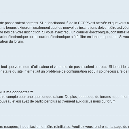
t de passe soient corrects. Si la fonctionnalité de la COPPA est activée et que vous 
ains forums exigeront également que les nouvelles inscriptions doivent être activée
te lors de votre inscription. Si vous aviez reçu un courrier électronique, consultez l
r électronique ou le courrier électronique a été filtré en tant que pourriel. Si vo
rateur du forum.
out que votre nom d’utilisateur et votre mot de passe soient corrects. Si tel est le
iétaire du site internet ait un problème de configuration et qu’il soit nécessaire de l
 plus me connecter ?!
votre compte pour une quelconque raison. De plus, beaucoup de forums suppriment pér
 nouveau et essayez de participer plus activement aux discussions du forum.
 récupéré, il peut facilement être réinitialisé. Veuillez vous rendre sur la page de