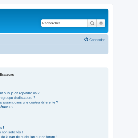
Rechercher
Recherche avancé
Connexion
lisateurs
t puis-je en rejoindre un ?
 groupe d’utilisateurs ?
araissent dans une couleur différente ?
défaut » ?
s !
non sollicités !
e de la part de quelqu’un sur ce forum !