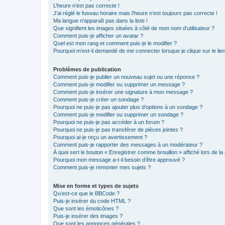
L’heure n’est pas correcte !
J’ai réglé le fuseau horaire mais l’heure n’est toujours pas correcte !
Ma langue n’apparaît pas dans la liste !
Que signifient les images situées à côté de mon nom d’utilisateur ?
Comment puis-je afficher un avatar ?
Quel est mon rang et comment puis-je le modifier ?
Pourquoi m’est-il demandé de me connecter lorsque je clique sur le lien 
Problèmes de publication
Comment puis-je publier un nouveau sujet ou une réponse ?
Comment puis-je modifier ou supprimer un message ?
Comment puis-je insérer une signature à mon message ?
Comment puis-je créer un sondage ?
Pourquoi ne puis-je pas ajouter plus d’options à un sondage ?
Comment puis-je modifier ou supprimer un sondage ?
Pourquoi ne puis-je pas accéder à un forum ?
Pourquoi ne puis-je pas transférer de pièces jointes ?
Pourquoi ai-je reçu un avertissement ?
Comment puis-je rapporter des messages à un modérateur ?
À quoi sert le bouton « Enregistrer comme brouillon » affiché lors de la 
Pourquoi mon message a-t-il besoin d’être approuvé ?
Comment puis-je remonter mes sujets ?
Mise en forme et types de sujets
Qu’est-ce que le BBCode ?
Puis-je insérer du code HTML ?
Que sont les émoticônes ?
Puis-je insérer des images ?
Que sont les annonces générales ?