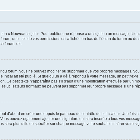
outon « Nouveau sujet ». Pour publier une réponse à un sujet ou un message, cliqu
 forum, une liste de vos permissions est affichée en bas de l’écran du forum ou du
ce forum, etc.
r du forum, vous ne pouvez modifier ou supprimer que vos propres messages. Vou
 initial ait été publié. Si quelqu’un a déjà répondu à votre message, un petit text
ion. Ce petit texte n’apparaîtra pas s’il s’agit d’une modification effectuée par un 
ue les utilisateurs normaux ne peuvent pas supprimer leur propre message si une ré
ut d’abord en créer une depuis le panneau de contrôle de l’utilisateur. Une fois c
ure. Vous pouvez également ajouter une signature qui sera insérée à tous vos mess
 vous sera plus utile de spécifier sur chaque message votre souhait d’insérer votre si