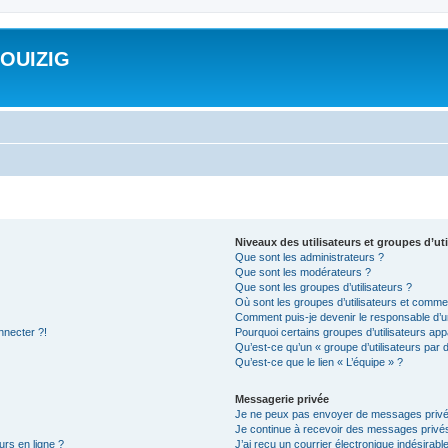
ROUIZIG
Niveaux des utilisateurs et groupes d’uti
Que sont les administrateurs ?
Que sont les modérateurs ?
Que sont les groupes d’utilisateurs ?
Où sont les groupes d’utilisateurs et commen
Comment puis-je devenir le responsable d’un
nnecter ?!
Pourquoi certains groupes d’utilisateurs app
Qu’est-ce qu’un « groupe d’utilisateurs par 
Qu’est-ce que le lien « L’équipe » ?
Messagerie privée
Je ne peux pas envoyer de messages privé
Je continue à recevoir des messages privés 
urs en ligne ?
J’ai reçu un courrier électronique indésirabl