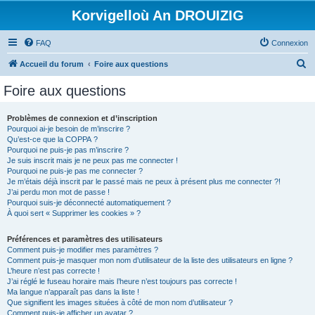
Korvigelloù An DROUIZIG
FAQ
Connexion
R
Accueil du forum
Foire aux questions
e
Foire aux questions
c
h
Problèmes de connexion et d’inscription
Pourquoi ai-je besoin de m’inscrire ?
e
Qu’est-ce que la COPPA ?
r
Pourquoi ne puis-je pas m’inscrire ?
Je suis inscrit mais je ne peux pas me connecter !
c
Pourquoi ne puis-je pas me connecter ?
Je m’étais déjà inscrit par le passé mais ne peux à présent plus me connecter ?!
h
J’ai perdu mon mot de passe !
e
Pourquoi suis-je déconnecté automatiquement ?
À quoi sert « Supprimer les cookies » ?
r
Préférences et paramètres des utilisateurs
Comment puis-je modifier mes paramètres ?
Comment puis-je masquer mon nom d’utilisateur de la liste des utilisateurs en ligne ?
L’heure n’est pas correcte !
J’ai réglé le fuseau horaire mais l’heure n’est toujours pas correcte !
Ma langue n’apparaît pas dans la liste !
Que signifient les images situées à côté de mon nom d’utilisateur ?
Comment puis-je afficher un avatar ?