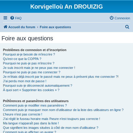
Korvigelloù An DROUIZIG
FAQ
Connexion
R
Accueil du forum
Foire aux questions
e
Foire aux questions
c
h
Problèmes de connexion et d’inscription
Pourquoi ai-je besoin de m’inscrire ?
e
Qu’est-ce que la COPPA ?
r
Pourquoi ne puis-je pas m’inscrire ?
Je suis inscrit mais je ne peux pas me connecter !
c
Pourquoi ne puis-je pas me connecter ?
Je m’étais déjà inscrit par le passé mais ne peux à présent plus me connecter ?!
h
J’ai perdu mon mot de passe !
e
Pourquoi suis-je déconnecté automatiquement ?
À quoi sert « Supprimer les cookies » ?
r
Préférences et paramètres des utilisateurs
Comment puis-je modifier mes paramètres ?
Comment puis-je masquer mon nom d’utilisateur de la liste des utilisateurs en ligne ?
L’heure n’est pas correcte !
J’ai réglé le fuseau horaire mais l’heure n’est toujours pas correcte !
Ma langue n’apparaît pas dans la liste !
Que signifient les images situées à côté de mon nom d’utilisateur ?
Comment puis-je afficher un avatar ?