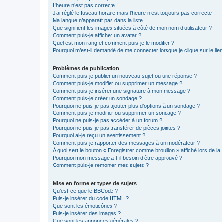
L’heure n’est pas correcte !
J’ai réglé le fuseau horaire mais l’heure n’est toujours pas correcte !
Ma langue n’apparaît pas dans la liste !
Que signifient les images situées à côté de mon nom d’utilisateur ?
Comment puis-je afficher un avatar ?
Quel est mon rang et comment puis-je le modifier ?
Pourquoi m’est-il demandé de me connecter lorsque je clique sur le lien 
Problèmes de publication
Comment puis-je publier un nouveau sujet ou une réponse ?
Comment puis-je modifier ou supprimer un message ?
Comment puis-je insérer une signature à mon message ?
Comment puis-je créer un sondage ?
Pourquoi ne puis-je pas ajouter plus d’options à un sondage ?
Comment puis-je modifier ou supprimer un sondage ?
Pourquoi ne puis-je pas accéder à un forum ?
Pourquoi ne puis-je pas transférer de pièces jointes ?
Pourquoi ai-je reçu un avertissement ?
Comment puis-je rapporter des messages à un modérateur ?
À quoi sert le bouton « Enregistrer comme brouillon » affiché lors de la 
Pourquoi mon message a-t-il besoin d’être approuvé ?
Comment puis-je remonter mes sujets ?
Mise en forme et types de sujets
Qu’est-ce que le BBCode ?
Puis-je insérer du code HTML ?
Que sont les émoticônes ?
Puis-je insérer des images ?
Que sont les annonces générales ?