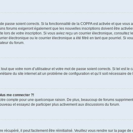
t de passe soient corrects. Si la fonctionnalité de la COPPA est activée et que vous 
ains forums exigeront également que les nouvelles inscriptions doivent être activée
te lors de votre inscription. Si vous aviez reçu un courrier électronique, consultez l
r électronique ou le courrier électronique a été filtré en tant que pourriel. Si vo
rateur du forum.
out que votre nom d’utilisateur et votre mot de passe soient corrects. Si tel est le
iétaire du site internet ait un problème de configuration et qu’il soit nécessaire de l
 plus me connecter ?!
votre compte pour une quelconque raison. De plus, beaucoup de forums suppriment pér
 nouveau et essayez de participer plus activement aux discussions du forum.
 récupéré, il peut facilement être réinitialisé. Veuillez vous rendre sur la page de