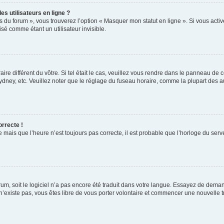
s utilisateurs en ligne ?
s du forum », vous trouverez l’option « Masquer mon statut en ligne ». Si vous activ
é comme étant un utilisateur invisible.
aire différent du vôtre. Si tel était le cas, veuillez vous rendre dans le panneau de co
ey, etc. Veuillez noter que le réglage du fuseau horaire, comme la plupart des autr
orrecte !
 mais que l’heure n’est toujours pas correcte, il est probable que l’horloge du serve
orum, soit le logiciel n’a pas encore été traduit dans votre langue. Essayez de deman
 n’existe pas, vous êtes libre de vous porter volontaire et commencer une nouvelle t