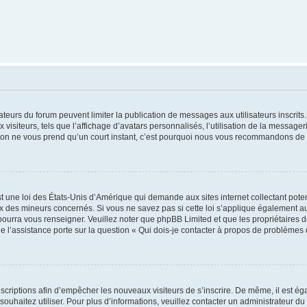
trateurs du forum peuvent limiter la publication de messages aux utilisateurs inscri
visiteurs, tels que l’affichage d’avatars personnalisés, l’utilisation de la messager
ription ne vous prend qu’un court instant, c’est pourquoi nous vous recommandons de l
t une loi des États-Unis d’Amérique qui demande aux sites internet collectant pot
 des mineurs concernés. Si vous ne savez pas si cette loi s’applique également au
 pourra vous renseigner. Veuillez noter que phpBB Limited et que les propriétaires
ue l’assistance porte sur la question « Qui dois-je contacter à propos de problèmes 
inscriptions afin d’empêcher les nouveaux visiteurs de s’inscrire. De même, il est é
s souhaitez utiliser. Pour plus d’informations, veuillez contacter un administrateur du