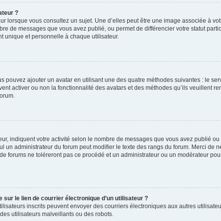
ateur ?
ur lorsque vous consultez un sujet. Une d’elles peut être une image associée à vo
mbre de messages que vous avez publié, ou permet de différencier votre statut parti
 unique et personnelle à chaque utilisateur.
ous pouvez ajouter un avatar en utilisant une des quatre méthodes suivantes : le serv
ent activer ou non la fonctionnalité des avatars et des méthodes qu’ils veuillent ren
forum.
ur, indiquent votre activité selon le nombre de messages que vous avez publié ou id
eul un administrateur du forum peut modifier le texte des rangs du forum. Merci de 
de forums ne toléreront pas ce procédé et un administrateur ou un modérateur pou
ur le lien de courrier électronique d’un utilisateur ?
s utilisateurs inscrits peuvent envoyer des courriers électroniques aux autres utili
es utilisateurs malveillants ou des robots.