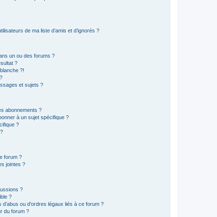
lisateurs de ma liste d’amis et d’ignorés ?
ans un ou des forums ?
sultat ?
blanche ?!
?
ssages et sujets ?
t les abonnements ?
onner à un sujet spécifique ?
ifique ?
 ?
ce forum ?
s jointes ?
cussions ?
ible ?
 d’abus ou d’ordres légaux liés à ce forum ?
r du forum ?