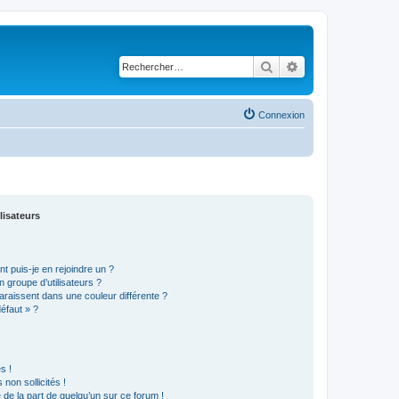
Rechercher
Recherche avancé
Connexion
lisateurs
t puis-je en rejoindre un ?
 groupe d’utilisateurs ?
araissent dans une couleur différente ?
défaut » ?
s !
non sollicités !
e de la part de quelqu’un sur ce forum !