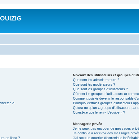
ROUIZIG
Niveaux des utilisateurs et groupes d’uti
Que sont les administrateurs ?
Que sont les modérateurs ?
Que sont les groupes d’utilisateurs ?
Où sont les groupes d’utilisateurs et commen
Comment puis-je devenir le responsable d’un
nnecter ?!
Pourquoi certains groupes d’utilisateurs app
Qu’est-ce qu’un « groupe d’utilisateurs par 
Qu’est-ce que le lien « L’équipe » ?
Messagerie privée
Je ne peux pas envoyer de messages privé
Je continue à recevoir des messages privés 
urs en ligne ?
J’ai reçu un courrier électronique indésirabl