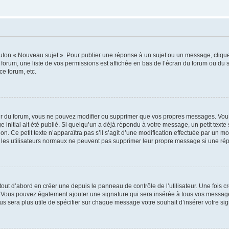
outon « Nouveau sujet ». Pour publier une réponse à un sujet ou un message, cliqu
 forum, une liste de vos permissions est affichée en bas de l’écran du forum ou du
ce forum, etc.
r du forum, vous ne pouvez modifier ou supprimer que vos propres messages. Vou
 initial ait été publié. Si quelqu’un a déjà répondu à votre message, un petit text
ion. Ce petit texte n’apparaîtra pas s’il s’agit d’une modification effectuée par un 
ue les utilisateurs normaux ne peuvent pas supprimer leur propre message si une ré
ut d’abord en créer une depuis le panneau de contrôle de l’utilisateur. Une fois c
ure. Vous pouvez également ajouter une signature qui sera insérée à tous vos mess
 vous sera plus utile de spécifier sur chaque message votre souhait d’insérer votre si