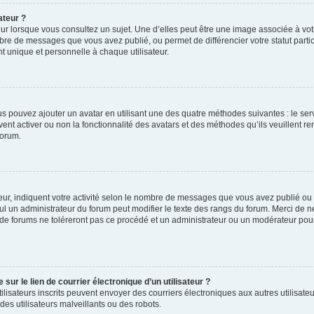
ateur ?
ur lorsque vous consultez un sujet. Une d’elles peut être une image associée à vo
mbre de messages que vous avez publié, ou permet de différencier votre statut parti
 unique et personnelle à chaque utilisateur.
ous pouvez ajouter un avatar en utilisant une des quatre méthodes suivantes : le serv
ent activer ou non la fonctionnalité des avatars et des méthodes qu’ils veuillent ren
forum.
ur, indiquent votre activité selon le nombre de messages que vous avez publié ou id
eul un administrateur du forum peut modifier le texte des rangs du forum. Merci de 
de forums ne toléreront pas ce procédé et un administrateur ou un modérateur pou
ur le lien de courrier électronique d’un utilisateur ?
s utilisateurs inscrits peuvent envoyer des courriers électroniques aux autres utili
es utilisateurs malveillants ou des robots.