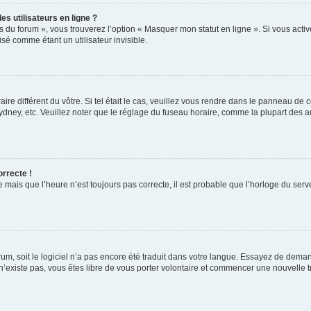
s utilisateurs en ligne ?
s du forum », vous trouverez l’option « Masquer mon statut en ligne ». Si vous activ
é comme étant un utilisateur invisible.
aire différent du vôtre. Si tel était le cas, veuillez vous rendre dans le panneau de co
ey, etc. Veuillez noter que le réglage du fuseau horaire, comme la plupart des autr
orrecte !
 mais que l’heure n’est toujours pas correcte, il est probable que l’horloge du serve
orum, soit le logiciel n’a pas encore été traduit dans votre langue. Essayez de deman
 n’existe pas, vous êtes libre de vous porter volontaire et commencer une nouvelle t