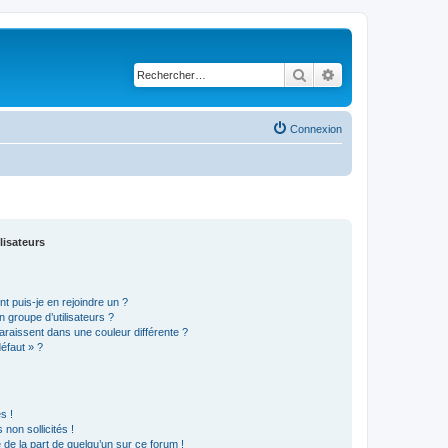
Rechercher
Recherche avancé
Connexion
lisateurs
t puis-je en rejoindre un ?
 groupe d’utilisateurs ?
araissent dans une couleur différente ?
défaut » ?
s !
non sollicités !
e de la part de quelqu’un sur ce forum !