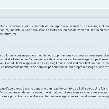
outon « Nouveau sujet ». Pour publier une réponse à un sujet ou un message, cliqu
 forum, une liste de vos permissions est affichée en bas de l’écran du forum ou du
ce forum, etc.
r du forum, vous ne pouvez modifier ou supprimer que vos propres messages. Vou
 initial ait été publié. Si quelqu’un a déjà répondu à votre message, un petit text
ion. Ce petit texte n’apparaîtra pas s’il s’agit d’une modification effectuée par un 
ue les utilisateurs normaux ne peuvent pas supprimer leur propre message si une ré
ut d’abord en créer une depuis le panneau de contrôle de l’utilisateur. Une fois c
ure. Vous pouvez également ajouter une signature qui sera insérée à tous vos mess
 vous sera plus utile de spécifier sur chaque message votre souhait d’insérer votre si