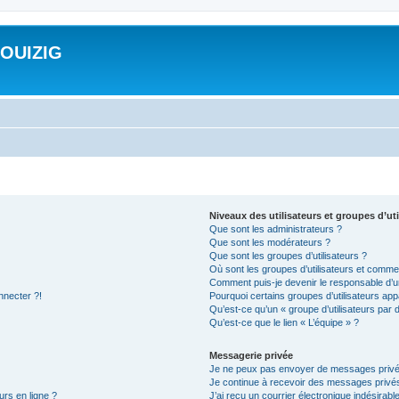
ROUIZIG
Niveaux des utilisateurs et groupes d’uti
Que sont les administrateurs ?
Que sont les modérateurs ?
Que sont les groupes d’utilisateurs ?
Où sont les groupes d’utilisateurs et commen
Comment puis-je devenir le responsable d’un
nnecter ?!
Pourquoi certains groupes d’utilisateurs app
Qu’est-ce qu’un « groupe d’utilisateurs par 
Qu’est-ce que le lien « L’équipe » ?
Messagerie privée
Je ne peux pas envoyer de messages privé
Je continue à recevoir des messages privés 
urs en ligne ?
J’ai reçu un courrier électronique indésirabl