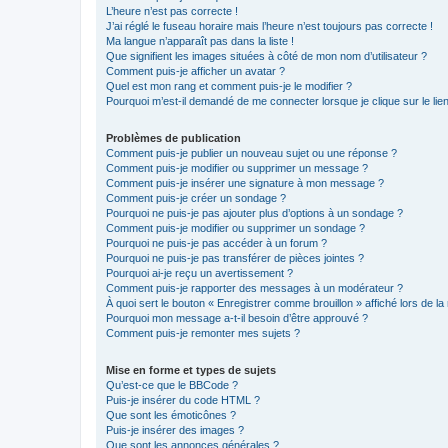
L’heure n’est pas correcte !
J’ai réglé le fuseau horaire mais l’heure n’est toujours pas correcte !
Ma langue n’apparaît pas dans la liste !
Que signifient les images situées à côté de mon nom d’utilisateur ?
Comment puis-je afficher un avatar ?
Quel est mon rang et comment puis-je le modifier ?
Pourquoi m’est-il demandé de me connecter lorsque je clique sur le lien 
Problèmes de publication
Comment puis-je publier un nouveau sujet ou une réponse ?
Comment puis-je modifier ou supprimer un message ?
Comment puis-je insérer une signature à mon message ?
Comment puis-je créer un sondage ?
Pourquoi ne puis-je pas ajouter plus d’options à un sondage ?
Comment puis-je modifier ou supprimer un sondage ?
Pourquoi ne puis-je pas accéder à un forum ?
Pourquoi ne puis-je pas transférer de pièces jointes ?
Pourquoi ai-je reçu un avertissement ?
Comment puis-je rapporter des messages à un modérateur ?
À quoi sert le bouton « Enregistrer comme brouillon » affiché lors de la 
Pourquoi mon message a-t-il besoin d’être approuvé ?
Comment puis-je remonter mes sujets ?
Mise en forme et types de sujets
Qu’est-ce que le BBCode ?
Puis-je insérer du code HTML ?
Que sont les émoticônes ?
Puis-je insérer des images ?
Que sont les annonces générales ?