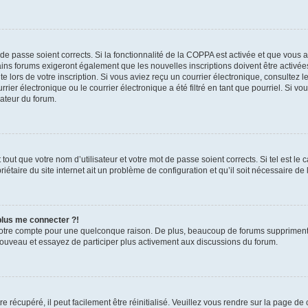
t de passe soient corrects. Si la fonctionnalité de la COPPA est activée et que vous 
ains forums exigeront également que les nouvelles inscriptions doivent être activée
te lors de votre inscription. Si vous aviez reçu un courrier électronique, consultez l
r électronique ou le courrier électronique a été filtré en tant que pourriel. Si vo
rateur du forum.
out que votre nom d’utilisateur et votre mot de passe soient corrects. Si tel est le
iétaire du site internet ait un problème de configuration et qu’il soit nécessaire de l
 plus me connecter ?!
votre compte pour une quelconque raison. De plus, beaucoup de forums suppriment pér
 nouveau et essayez de participer plus activement aux discussions du forum.
 récupéré, il peut facilement être réinitialisé. Veuillez vous rendre sur la page de