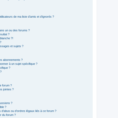
lisateurs de ma liste d’amis et d’ignorés ?
ans un ou des forums ?
sultat ?
blanche ?!
?
ssages et sujets ?
t les abonnements ?
onner à un sujet spécifique ?
ifique ?
 ?
ce forum ?
s jointes ?
cussions ?
ible ?
 d’abus ou d’ordres légaux liés à ce forum ?
r du forum ?