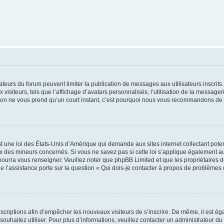
trateurs du forum peuvent limiter la publication de messages aux utilisateurs inscri
visiteurs, tels que l’affichage d’avatars personnalisés, l’utilisation de la messager
ription ne vous prend qu’un court instant, c’est pourquoi nous vous recommandons de l
t une loi des États-Unis d’Amérique qui demande aux sites internet collectant pot
 des mineurs concernés. Si vous ne savez pas si cette loi s’applique également au
 pourra vous renseigner. Veuillez noter que phpBB Limited et que les propriétaires
ue l’assistance porte sur la question « Qui dois-je contacter à propos de problèmes 
inscriptions afin d’empêcher les nouveaux visiteurs de s’inscrire. De même, il est é
s souhaitez utiliser. Pour plus d’informations, veuillez contacter un administrateur du