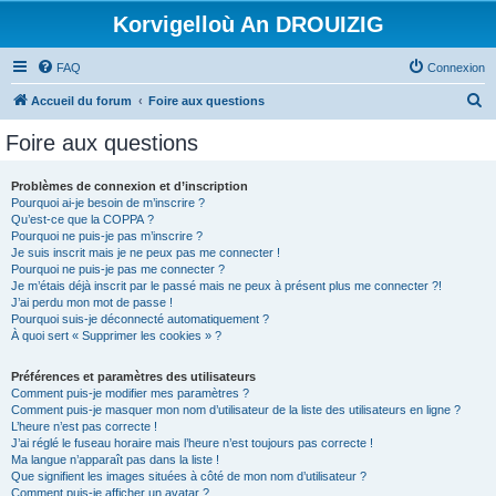
Korvigelloù An DROUIZIG
FAQ
Connexion
R
Accueil du forum
Foire aux questions
e
Foire aux questions
c
h
Problèmes de connexion et d’inscription
Pourquoi ai-je besoin de m’inscrire ?
e
Qu’est-ce que la COPPA ?
r
Pourquoi ne puis-je pas m’inscrire ?
Je suis inscrit mais je ne peux pas me connecter !
c
Pourquoi ne puis-je pas me connecter ?
Je m’étais déjà inscrit par le passé mais ne peux à présent plus me connecter ?!
h
J’ai perdu mon mot de passe !
e
Pourquoi suis-je déconnecté automatiquement ?
À quoi sert « Supprimer les cookies » ?
r
Préférences et paramètres des utilisateurs
Comment puis-je modifier mes paramètres ?
Comment puis-je masquer mon nom d’utilisateur de la liste des utilisateurs en ligne ?
L’heure n’est pas correcte !
J’ai réglé le fuseau horaire mais l’heure n’est toujours pas correcte !
Ma langue n’apparaît pas dans la liste !
Que signifient les images situées à côté de mon nom d’utilisateur ?
Comment puis-je afficher un avatar ?