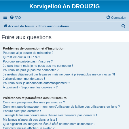
Korvigelloù An DROUIZIG
FAQ
Connexion
R
Accueil du forum
Foire aux questions
e
Foire aux questions
c
h
Problèmes de connexion et d’inscription
Pourquoi ai-je besoin de m’inscrire ?
e
Qu’est-ce que la COPPA ?
r
Pourquoi ne puis-je pas m’inscrire ?
Je suis inscrit mais je ne peux pas me connecter !
c
Pourquoi ne puis-je pas me connecter ?
Je m’étais déjà inscrit par le passé mais ne peux à présent plus me connecter ?!
h
J’ai perdu mon mot de passe !
e
Pourquoi suis-je déconnecté automatiquement ?
À quoi sert « Supprimer les cookies » ?
r
Préférences et paramètres des utilisateurs
Comment puis-je modifier mes paramètres ?
Comment puis-je masquer mon nom d’utilisateur de la liste des utilisateurs en ligne ?
L’heure n’est pas correcte !
J’ai réglé le fuseau horaire mais l’heure n’est toujours pas correcte !
Ma langue n’apparaît pas dans la liste !
Que signifient les images situées à côté de mon nom d’utilisateur ?
Comment puis-je afficher un avatar ?