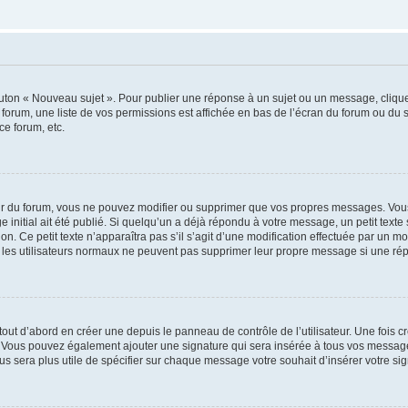
outon « Nouveau sujet ». Pour publier une réponse à un sujet ou un message, cliqu
 forum, une liste de vos permissions est affichée en bas de l’écran du forum ou du
ce forum, etc.
r du forum, vous ne pouvez modifier ou supprimer que vos propres messages. Vou
 initial ait été publié. Si quelqu’un a déjà répondu à votre message, un petit text
ion. Ce petit texte n’apparaîtra pas s’il s’agit d’une modification effectuée par un 
ue les utilisateurs normaux ne peuvent pas supprimer leur propre message si une ré
ut d’abord en créer une depuis le panneau de contrôle de l’utilisateur. Une fois c
ure. Vous pouvez également ajouter une signature qui sera insérée à tous vos mess
 vous sera plus utile de spécifier sur chaque message votre souhait d’insérer votre si