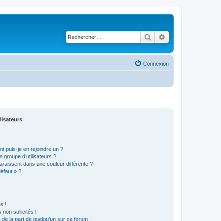
Rechercher
Recherche avancé
Connexion
lisateurs
t puis-je en rejoindre un ?
 groupe d’utilisateurs ?
araissent dans une couleur différente ?
défaut » ?
s !
non sollicités !
e de la part de quelqu’un sur ce forum !