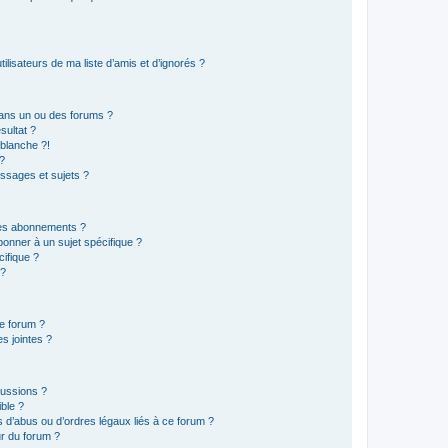
lisateurs de ma liste d’amis et d’ignorés ?
ans un ou des forums ?
sultat ?
blanche ?!
?
ssages et sujets ?
t les abonnements ?
onner à un sujet spécifique ?
ifique ?
 ?
ce forum ?
s jointes ?
cussions ?
ible ?
 d’abus ou d’ordres légaux liés à ce forum ?
r du forum ?