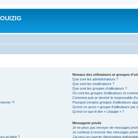
ROUIZIG
Niveaux des utilisateurs et groupes d’uti
Que sont les administrateurs ?
Que sont les modérateurs ?
Que sont les groupes d’utilisateurs ?
Où sont les groupes d’utilisateurs et commen
Comment puis-je devenir le responsable d’un
nnecter ?!
Pourquoi certains groupes d’utilisateurs app
Qu’est-ce qu’un « groupe d’utilisateurs par 
Qu’est-ce que le lien « L’équipe » ?
Messagerie privée
Je ne peux pas envoyer de messages privé
Je continue à recevoir des messages privés 
urs en ligne ?
J’ai reçu un courrier électronique indésirabl