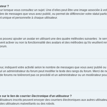
ateur ?
ur lorsque vous consultez un sujet. Une d’elles peut être une image associée à vo
mbre de messages que vous avez publié, ou permet de différencier votre statut parti
 unique et personnelle à chaque utilisateur.
ous pouvez ajouter un avatar en utilisant une des quatre méthodes suivantes : le serv
ent activer ou non la fonctionnalité des avatars et des méthodes qu’ils veuillent ren
forum.
ur, indiquent votre activité selon le nombre de messages que vous avez publié ou id
eul un administrateur du forum peut modifier le texte des rangs du forum. Merci de 
de forums ne toléreront pas ce procédé et un administrateur ou un modérateur pou
ur le lien de courrier électronique d’un utilisateur ?
s utilisateurs inscrits peuvent envoyer des courriers électroniques aux autres utili
es utilisateurs malveillants ou des robots.