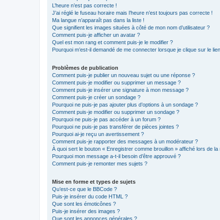
L’heure n’est pas correcte !
J’ai réglé le fuseau horaire mais l’heure n’est toujours pas correcte !
Ma langue n’apparaît pas dans la liste !
Que signifient les images situées à côté de mon nom d’utilisateur ?
Comment puis-je afficher un avatar ?
Quel est mon rang et comment puis-je le modifier ?
Pourquoi m’est-il demandé de me connecter lorsque je clique sur le lien 
Problèmes de publication
Comment puis-je publier un nouveau sujet ou une réponse ?
Comment puis-je modifier ou supprimer un message ?
Comment puis-je insérer une signature à mon message ?
Comment puis-je créer un sondage ?
Pourquoi ne puis-je pas ajouter plus d’options à un sondage ?
Comment puis-je modifier ou supprimer un sondage ?
Pourquoi ne puis-je pas accéder à un forum ?
Pourquoi ne puis-je pas transférer de pièces jointes ?
Pourquoi ai-je reçu un avertissement ?
Comment puis-je rapporter des messages à un modérateur ?
À quoi sert le bouton « Enregistrer comme brouillon » affiché lors de la 
Pourquoi mon message a-t-il besoin d’être approuvé ?
Comment puis-je remonter mes sujets ?
Mise en forme et types de sujets
Qu’est-ce que le BBCode ?
Puis-je insérer du code HTML ?
Que sont les émoticônes ?
Puis-je insérer des images ?
Que sont les annonces générales ?