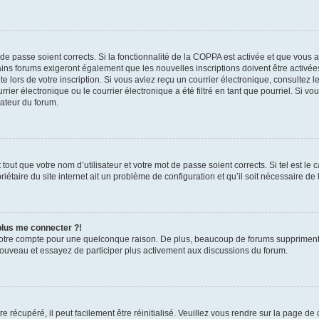
t de passe soient corrects. Si la fonctionnalité de la COPPA est activée et que vous 
ains forums exigeront également que les nouvelles inscriptions doivent être activée
te lors de votre inscription. Si vous aviez reçu un courrier électronique, consultez l
r électronique ou le courrier électronique a été filtré en tant que pourriel. Si vo
rateur du forum.
out que votre nom d’utilisateur et votre mot de passe soient corrects. Si tel est le
iétaire du site internet ait un problème de configuration et qu’il soit nécessaire de l
 plus me connecter ?!
votre compte pour une quelconque raison. De plus, beaucoup de forums suppriment pér
 nouveau et essayez de participer plus activement aux discussions du forum.
 récupéré, il peut facilement être réinitialisé. Veuillez vous rendre sur la page de