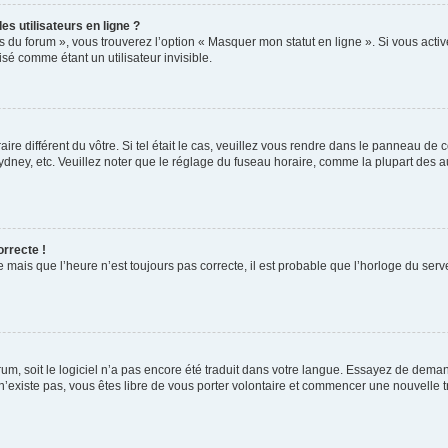
s utilisateurs en ligne ?
s du forum », vous trouverez l’option « Masquer mon statut en ligne ». Si vous activ
é comme étant un utilisateur invisible.
aire différent du vôtre. Si tel était le cas, veuillez vous rendre dans le panneau de co
ey, etc. Veuillez noter que le réglage du fuseau horaire, comme la plupart des autr
orrecte !
 mais que l’heure n’est toujours pas correcte, il est probable que l’horloge du serve
orum, soit le logiciel n’a pas encore été traduit dans votre langue. Essayez de deman
 n’existe pas, vous êtes libre de vous porter volontaire et commencer une nouvelle t