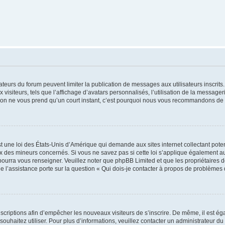
trateurs du forum peuvent limiter la publication de messages aux utilisateurs inscri
visiteurs, tels que l’affichage d’avatars personnalisés, l’utilisation de la messager
ription ne vous prend qu’un court instant, c’est pourquoi nous vous recommandons de l
t une loi des États-Unis d’Amérique qui demande aux sites internet collectant pot
 des mineurs concernés. Si vous ne savez pas si cette loi s’applique également au
 pourra vous renseigner. Veuillez noter que phpBB Limited et que les propriétaires
ue l’assistance porte sur la question « Qui dois-je contacter à propos de problèmes 
inscriptions afin d’empêcher les nouveaux visiteurs de s’inscrire. De même, il est é
s souhaitez utiliser. Pour plus d’informations, veuillez contacter un administrateur du