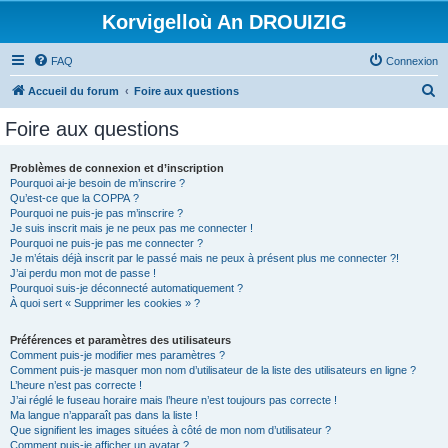
Korvigelloù An DROUIZIG
FAQ
Connexion
R
Accueil du forum
Foire aux questions
e
Foire aux questions
c
h
Problèmes de connexion et d’inscription
Pourquoi ai-je besoin de m’inscrire ?
e
Qu’est-ce que la COPPA ?
r
Pourquoi ne puis-je pas m’inscrire ?
Je suis inscrit mais je ne peux pas me connecter !
c
Pourquoi ne puis-je pas me connecter ?
Je m’étais déjà inscrit par le passé mais ne peux à présent plus me connecter ?!
h
J’ai perdu mon mot de passe !
e
Pourquoi suis-je déconnecté automatiquement ?
À quoi sert « Supprimer les cookies » ?
r
Préférences et paramètres des utilisateurs
Comment puis-je modifier mes paramètres ?
Comment puis-je masquer mon nom d’utilisateur de la liste des utilisateurs en ligne ?
L’heure n’est pas correcte !
J’ai réglé le fuseau horaire mais l’heure n’est toujours pas correcte !
Ma langue n’apparaît pas dans la liste !
Que signifient les images situées à côté de mon nom d’utilisateur ?
Comment puis-je afficher un avatar ?