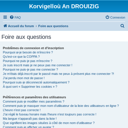
Korvigelloù An DROUIZIG
FAQ
Connexion
R
Accueil du forum
Foire aux questions
e
Foire aux questions
c
h
Problèmes de connexion et d’inscription
Pourquoi ai-je besoin de m’inscrire ?
e
Qu’est-ce que la COPPA ?
r
Pourquoi ne puis-je pas m’inscrire ?
Je suis inscrit mais je ne peux pas me connecter !
c
Pourquoi ne puis-je pas me connecter ?
Je m’étais déjà inscrit par le passé mais ne peux à présent plus me connecter ?!
h
J’ai perdu mon mot de passe !
e
Pourquoi suis-je déconnecté automatiquement ?
À quoi sert « Supprimer les cookies » ?
r
Préférences et paramètres des utilisateurs
Comment puis-je modifier mes paramètres ?
Comment puis-je masquer mon nom d’utilisateur de la liste des utilisateurs en ligne ?
L’heure n’est pas correcte !
J’ai réglé le fuseau horaire mais l’heure n’est toujours pas correcte !
Ma langue n’apparaît pas dans la liste !
Que signifient les images situées à côté de mon nom d’utilisateur ?
Comment puis-je afficher un avatar ?