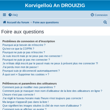
Korvigelloù An DROUIZIG
FAQ
Connexion
R
Accueil du forum
Foire aux questions
e
Foire aux questions
c
h
Problèmes de connexion et d’inscription
Pourquoi ai-je besoin de m’inscrire ?
e
Qu’est-ce que la COPPA ?
r
Pourquoi ne puis-je pas m’inscrire ?
Je suis inscrit mais je ne peux pas me connecter !
c
Pourquoi ne puis-je pas me connecter ?
Je m’étais déjà inscrit par le passé mais ne peux à présent plus me connecter ?!
h
J’ai perdu mon mot de passe !
e
Pourquoi suis-je déconnecté automatiquement ?
À quoi sert « Supprimer les cookies » ?
r
Préférences et paramètres des utilisateurs
Comment puis-je modifier mes paramètres ?
Comment puis-je masquer mon nom d’utilisateur de la liste des utilisateurs en ligne ?
L’heure n’est pas correcte !
J’ai réglé le fuseau horaire mais l’heure n’est toujours pas correcte !
Ma langue n’apparaît pas dans la liste !
Que signifient les images situées à côté de mon nom d’utilisateur ?
Comment puis-je afficher un avatar ?