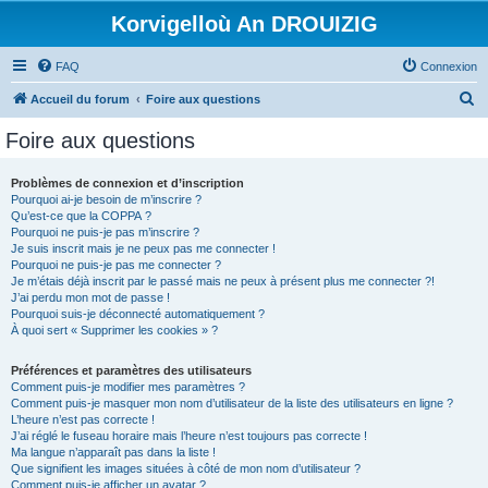
Korvigelloù An DROUIZIG
FAQ
Connexion
R
Accueil du forum
Foire aux questions
e
Foire aux questions
c
h
Problèmes de connexion et d’inscription
Pourquoi ai-je besoin de m’inscrire ?
e
Qu’est-ce que la COPPA ?
r
Pourquoi ne puis-je pas m’inscrire ?
Je suis inscrit mais je ne peux pas me connecter !
c
Pourquoi ne puis-je pas me connecter ?
Je m’étais déjà inscrit par le passé mais ne peux à présent plus me connecter ?!
h
J’ai perdu mon mot de passe !
e
Pourquoi suis-je déconnecté automatiquement ?
À quoi sert « Supprimer les cookies » ?
r
Préférences et paramètres des utilisateurs
Comment puis-je modifier mes paramètres ?
Comment puis-je masquer mon nom d’utilisateur de la liste des utilisateurs en ligne ?
L’heure n’est pas correcte !
J’ai réglé le fuseau horaire mais l’heure n’est toujours pas correcte !
Ma langue n’apparaît pas dans la liste !
Que signifient les images situées à côté de mon nom d’utilisateur ?
Comment puis-je afficher un avatar ?