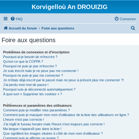
Korvigelloù An DROUIZIG
FAQ
Connexion
R
Accueil du forum
Foire aux questions
e
Foire aux questions
c
h
Problèmes de connexion et d’inscription
Pourquoi ai-je besoin de m’inscrire ?
e
Qu’est-ce que la COPPA ?
r
Pourquoi ne puis-je pas m’inscrire ?
Je suis inscrit mais je ne peux pas me connecter !
c
Pourquoi ne puis-je pas me connecter ?
Je m’étais déjà inscrit par le passé mais ne peux à présent plus me connecter ?!
h
J’ai perdu mon mot de passe !
e
Pourquoi suis-je déconnecté automatiquement ?
À quoi sert « Supprimer les cookies » ?
r
Préférences et paramètres des utilisateurs
Comment puis-je modifier mes paramètres ?
Comment puis-je masquer mon nom d’utilisateur de la liste des utilisateurs en ligne ?
L’heure n’est pas correcte !
J’ai réglé le fuseau horaire mais l’heure n’est toujours pas correcte !
Ma langue n’apparaît pas dans la liste !
Que signifient les images situées à côté de mon nom d’utilisateur ?
Comment puis-je afficher un avatar ?