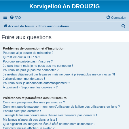
Korvigelloù An DROUIZIG
FAQ
Connexion
R
Accueil du forum
Foire aux questions
e
Foire aux questions
c
h
Problèmes de connexion et d’inscription
Pourquoi ai-je besoin de m’inscrire ?
e
Qu’est-ce que la COPPA ?
r
Pourquoi ne puis-je pas m’inscrire ?
Je suis inscrit mais je ne peux pas me connecter !
c
Pourquoi ne puis-je pas me connecter ?
Je m’étais déjà inscrit par le passé mais ne peux à présent plus me connecter ?!
h
J’ai perdu mon mot de passe !
e
Pourquoi suis-je déconnecté automatiquement ?
À quoi sert « Supprimer les cookies » ?
r
Préférences et paramètres des utilisateurs
Comment puis-je modifier mes paramètres ?
Comment puis-je masquer mon nom d’utilisateur de la liste des utilisateurs en ligne ?
L’heure n’est pas correcte !
J’ai réglé le fuseau horaire mais l’heure n’est toujours pas correcte !
Ma langue n’apparaît pas dans la liste !
Que signifient les images situées à côté de mon nom d’utilisateur ?
Comment puis-je afficher un avatar ?