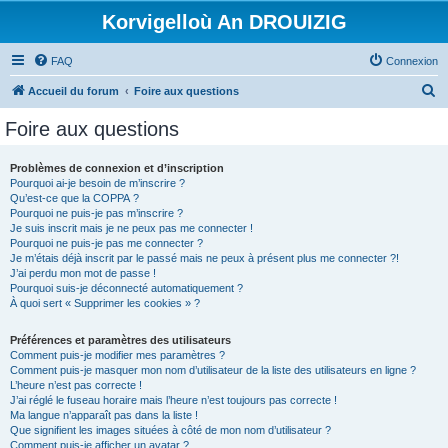
Korvigelloù An DROUIZIG
FAQ
Connexion
R
Accueil du forum
Foire aux questions
e
Foire aux questions
c
h
Problèmes de connexion et d’inscription
Pourquoi ai-je besoin de m’inscrire ?
e
Qu’est-ce que la COPPA ?
r
Pourquoi ne puis-je pas m’inscrire ?
Je suis inscrit mais je ne peux pas me connecter !
c
Pourquoi ne puis-je pas me connecter ?
Je m’étais déjà inscrit par le passé mais ne peux à présent plus me connecter ?!
h
J’ai perdu mon mot de passe !
e
Pourquoi suis-je déconnecté automatiquement ?
À quoi sert « Supprimer les cookies » ?
r
Préférences et paramètres des utilisateurs
Comment puis-je modifier mes paramètres ?
Comment puis-je masquer mon nom d’utilisateur de la liste des utilisateurs en ligne ?
L’heure n’est pas correcte !
J’ai réglé le fuseau horaire mais l’heure n’est toujours pas correcte !
Ma langue n’apparaît pas dans la liste !
Que signifient les images situées à côté de mon nom d’utilisateur ?
Comment puis-je afficher un avatar ?