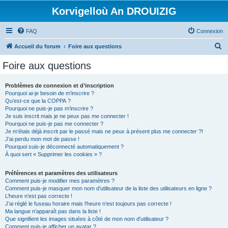
Korvigelloù An DROUIZIG
FAQ
Connexion
R
Accueil du forum
Foire aux questions
e
Foire aux questions
c
h
Problèmes de connexion et d’inscription
Pourquoi ai-je besoin de m’inscrire ?
e
Qu’est-ce que la COPPA ?
r
Pourquoi ne puis-je pas m’inscrire ?
Je suis inscrit mais je ne peux pas me connecter !
c
Pourquoi ne puis-je pas me connecter ?
Je m’étais déjà inscrit par le passé mais ne peux à présent plus me connecter ?!
h
J’ai perdu mon mot de passe !
e
Pourquoi suis-je déconnecté automatiquement ?
À quoi sert « Supprimer les cookies » ?
r
Préférences et paramètres des utilisateurs
Comment puis-je modifier mes paramètres ?
Comment puis-je masquer mon nom d’utilisateur de la liste des utilisateurs en ligne ?
L’heure n’est pas correcte !
J’ai réglé le fuseau horaire mais l’heure n’est toujours pas correcte !
Ma langue n’apparaît pas dans la liste !
Que signifient les images situées à côté de mon nom d’utilisateur ?
Comment puis-je afficher un avatar ?