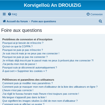
Korvigelloù An DROUIZIG
FAQ
Connexion
R
Accueil du forum
Foire aux questions
e
Foire aux questions
c
h
Problèmes de connexion et d’inscription
Pourquoi ai-je besoin de m’inscrire ?
e
Qu’est-ce que la COPPA ?
r
Pourquoi ne puis-je pas m’inscrire ?
Je suis inscrit mais je ne peux pas me connecter !
c
Pourquoi ne puis-je pas me connecter ?
Je m’étais déjà inscrit par le passé mais ne peux à présent plus me connecter ?!
h
J’ai perdu mon mot de passe !
e
Pourquoi suis-je déconnecté automatiquement ?
À quoi sert « Supprimer les cookies » ?
r
Préférences et paramètres des utilisateurs
Comment puis-je modifier mes paramètres ?
Comment puis-je masquer mon nom d’utilisateur de la liste des utilisateurs en ligne ?
L’heure n’est pas correcte !
J’ai réglé le fuseau horaire mais l’heure n’est toujours pas correcte !
Ma langue n’apparaît pas dans la liste !
Que signifient les images situées à côté de mon nom d’utilisateur ?
Comment puis-je afficher un avatar ?