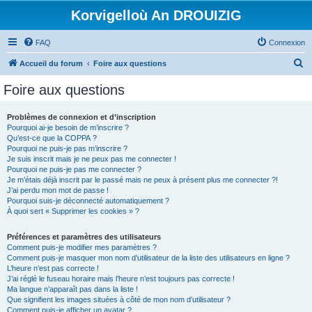
Korvigelloù An DROUIZIG
FAQ
Connexion
R
Accueil du forum
Foire aux questions
e
Foire aux questions
c
h
Problèmes de connexion et d’inscription
Pourquoi ai-je besoin de m’inscrire ?
e
Qu’est-ce que la COPPA ?
r
Pourquoi ne puis-je pas m’inscrire ?
Je suis inscrit mais je ne peux pas me connecter !
c
Pourquoi ne puis-je pas me connecter ?
Je m’étais déjà inscrit par le passé mais ne peux à présent plus me connecter ?!
h
J’ai perdu mon mot de passe !
e
Pourquoi suis-je déconnecté automatiquement ?
À quoi sert « Supprimer les cookies » ?
r
Préférences et paramètres des utilisateurs
Comment puis-je modifier mes paramètres ?
Comment puis-je masquer mon nom d’utilisateur de la liste des utilisateurs en ligne ?
L’heure n’est pas correcte !
J’ai réglé le fuseau horaire mais l’heure n’est toujours pas correcte !
Ma langue n’apparaît pas dans la liste !
Que signifient les images situées à côté de mon nom d’utilisateur ?
Comment puis-je afficher un avatar ?