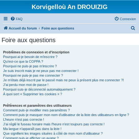
Korvigelloù An DROUIZIG
FAQ
Connexion
R
Accueil du forum
Foire aux questions
e
Foire aux questions
c
h
Problèmes de connexion et d’inscription
Pourquoi ai-je besoin de m’inscrire ?
e
Qu’est-ce que la COPPA ?
r
Pourquoi ne puis-je pas m’inscrire ?
Je suis inscrit mais je ne peux pas me connecter !
c
Pourquoi ne puis-je pas me connecter ?
Je m’étais déjà inscrit par le passé mais ne peux à présent plus me connecter ?!
h
J’ai perdu mon mot de passe !
e
Pourquoi suis-je déconnecté automatiquement ?
À quoi sert « Supprimer les cookies » ?
r
Préférences et paramètres des utilisateurs
Comment puis-je modifier mes paramètres ?
Comment puis-je masquer mon nom d’utilisateur de la liste des utilisateurs en ligne ?
L’heure n’est pas correcte !
J’ai réglé le fuseau horaire mais l’heure n’est toujours pas correcte !
Ma langue n’apparaît pas dans la liste !
Que signifient les images situées à côté de mon nom d’utilisateur ?
Comment puis-je afficher un avatar ?