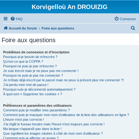
Korvigelloù An DROUIZIG
FAQ
Connexion
R
Accueil du forum
Foire aux questions
e
Foire aux questions
c
h
Problèmes de connexion et d’inscription
Pourquoi ai-je besoin de m’inscrire ?
e
Qu’est-ce que la COPPA ?
r
Pourquoi ne puis-je pas m’inscrire ?
Je suis inscrit mais je ne peux pas me connecter !
c
Pourquoi ne puis-je pas me connecter ?
Je m’étais déjà inscrit par le passé mais ne peux à présent plus me connecter ?!
h
J’ai perdu mon mot de passe !
e
Pourquoi suis-je déconnecté automatiquement ?
À quoi sert « Supprimer les cookies » ?
r
Préférences et paramètres des utilisateurs
Comment puis-je modifier mes paramètres ?
Comment puis-je masquer mon nom d’utilisateur de la liste des utilisateurs en ligne ?
L’heure n’est pas correcte !
J’ai réglé le fuseau horaire mais l’heure n’est toujours pas correcte !
Ma langue n’apparaît pas dans la liste !
Que signifient les images situées à côté de mon nom d’utilisateur ?
Comment puis-je afficher un avatar ?