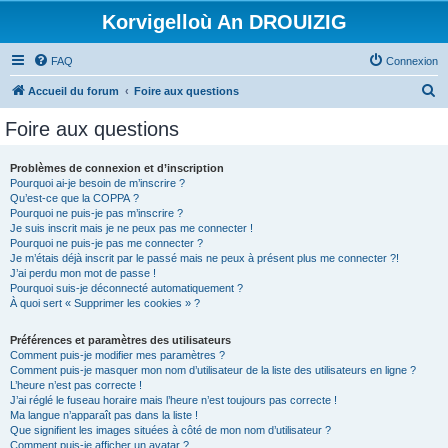
Korvigelloù An DROUIZIG
FAQ
Connexion
R
Accueil du forum
Foire aux questions
e
Foire aux questions
c
h
Problèmes de connexion et d’inscription
Pourquoi ai-je besoin de m’inscrire ?
e
Qu’est-ce que la COPPA ?
r
Pourquoi ne puis-je pas m’inscrire ?
Je suis inscrit mais je ne peux pas me connecter !
c
Pourquoi ne puis-je pas me connecter ?
Je m’étais déjà inscrit par le passé mais ne peux à présent plus me connecter ?!
h
J’ai perdu mon mot de passe !
e
Pourquoi suis-je déconnecté automatiquement ?
À quoi sert « Supprimer les cookies » ?
r
Préférences et paramètres des utilisateurs
Comment puis-je modifier mes paramètres ?
Comment puis-je masquer mon nom d’utilisateur de la liste des utilisateurs en ligne ?
L’heure n’est pas correcte !
J’ai réglé le fuseau horaire mais l’heure n’est toujours pas correcte !
Ma langue n’apparaît pas dans la liste !
Que signifient les images situées à côté de mon nom d’utilisateur ?
Comment puis-je afficher un avatar ?