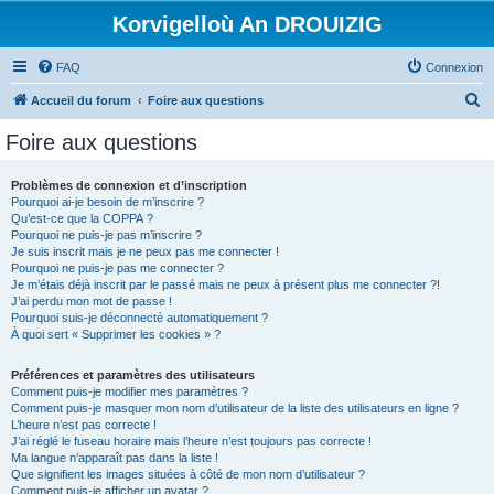
Korvigelloù An DROUIZIG
FAQ
Connexion
R
Accueil du forum
Foire aux questions
e
Foire aux questions
c
h
Problèmes de connexion et d’inscription
Pourquoi ai-je besoin de m’inscrire ?
e
Qu’est-ce que la COPPA ?
r
Pourquoi ne puis-je pas m’inscrire ?
Je suis inscrit mais je ne peux pas me connecter !
c
Pourquoi ne puis-je pas me connecter ?
Je m’étais déjà inscrit par le passé mais ne peux à présent plus me connecter ?!
h
J’ai perdu mon mot de passe !
e
Pourquoi suis-je déconnecté automatiquement ?
À quoi sert « Supprimer les cookies » ?
r
Préférences et paramètres des utilisateurs
Comment puis-je modifier mes paramètres ?
Comment puis-je masquer mon nom d’utilisateur de la liste des utilisateurs en ligne ?
L’heure n’est pas correcte !
J’ai réglé le fuseau horaire mais l’heure n’est toujours pas correcte !
Ma langue n’apparaît pas dans la liste !
Que signifient les images situées à côté de mon nom d’utilisateur ?
Comment puis-je afficher un avatar ?