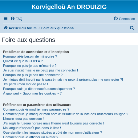
Korvigelloù An DROUIZIG
FAQ
Connexion
R
Accueil du forum
Foire aux questions
e
Foire aux questions
c
h
Problèmes de connexion et d’inscription
Pourquoi ai-je besoin de m’inscrire ?
e
Qu’est-ce que la COPPA ?
r
Pourquoi ne puis-je pas m’inscrire ?
Je suis inscrit mais je ne peux pas me connecter !
c
Pourquoi ne puis-je pas me connecter ?
Je m’étais déjà inscrit par le passé mais ne peux à présent plus me connecter ?!
h
J’ai perdu mon mot de passe !
e
Pourquoi suis-je déconnecté automatiquement ?
À quoi sert « Supprimer les cookies » ?
r
Préférences et paramètres des utilisateurs
Comment puis-je modifier mes paramètres ?
Comment puis-je masquer mon nom d’utilisateur de la liste des utilisateurs en ligne ?
L’heure n’est pas correcte !
J’ai réglé le fuseau horaire mais l’heure n’est toujours pas correcte !
Ma langue n’apparaît pas dans la liste !
Que signifient les images situées à côté de mon nom d’utilisateur ?
Comment puis-je afficher un avatar ?