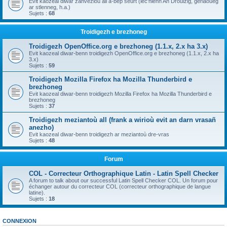
Evit kaozeal diwar zanvezioù all a-bep seurt (lec'hienn An Drouizig, geriaoueg
ar stlenneg, h.a.)
Sujets :
68
Troidigezh e brezhoneg
Troidigezh OpenOffice.org e brezhoneg (1.1.x, 2.x ha 3.x)
Evit kaozeal diwar-benn troidigezh OpenOffice.org e brezhoneg (1.1.x, 2.x ha
3.x)
Sujets :
59
Troidigezh Mozilla Firefox ha Mozilla Thunderbird e
brezhoneg
Evit kaozeal diwar-benn troidigezh Mozilla Firefox ha Mozilla Thunderbird e
brezhoneg
Sujets :
37
Troidigezh meziantoù all (frank a wirioù evit an darn vrasañ
anezho)
Evit kaozeal diwar-benn troidigezh ar meziantoù dre-vras
Sujets :
48
Forum
COL - Correcteur Orthographique Latin - Latin Spell Checker
A forum to talk about our successful Latin Spell Checker COL. Un forum pour
échanger autour du correcteur COL (correcteur orthographique de langue
latine).
Sujets :
18
CONNEXION