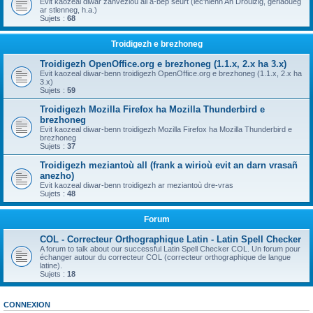
Evit kaozeal diwar zanvezioù all a-bep seurt (lec'hienn An Drouizig, geriaoueg
ar stlenneg, h.a.)
Sujets :
68
Troidigezh e brezhoneg
Troidigezh OpenOffice.org e brezhoneg (1.1.x, 2.x ha 3.x)
Evit kaozeal diwar-benn troidigezh OpenOffice.org e brezhoneg (1.1.x, 2.x ha
3.x)
Sujets :
59
Troidigezh Mozilla Firefox ha Mozilla Thunderbird e
brezhoneg
Evit kaozeal diwar-benn troidigezh Mozilla Firefox ha Mozilla Thunderbird e
brezhoneg
Sujets :
37
Troidigezh meziantoù all (frank a wirioù evit an darn vrasañ
anezho)
Evit kaozeal diwar-benn troidigezh ar meziantoù dre-vras
Sujets :
48
Forum
COL - Correcteur Orthographique Latin - Latin Spell Checker
A forum to talk about our successful Latin Spell Checker COL. Un forum pour
échanger autour du correcteur COL (correcteur orthographique de langue
latine).
Sujets :
18
CONNEXION