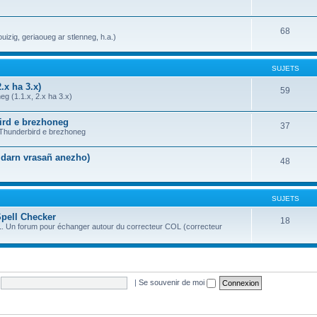
68
uizig, geriaoueg ar stlenneg, h.a.)
SUJETS
.x ha 3.x)
59
g (1.1.x, 2.x ha 3.x)
bird e brezhoneg
37
a Thunderbird e brezhoneg
n darn vrasañ anezho)
48
SUJETS
Spell Checker
18
OL. Un forum pour échanger autour du correcteur COL (correcteur
|
Se souvenir de moi