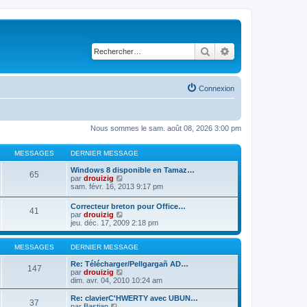
Rechercher
Recherche avancé
Connexion
Nous sommes le sam. août 08, 2026 3:00 pm
MESSAGES
DERNIER MESSAGE
Windows 8 disponible en Tamaz…
65
C
par
drouizig
o
sam. févr. 16, 2013 9:17 pm
n
s
Correcteur breton pour Office…
41
u
C
par
drouizig
l
o
jeu. déc. 17, 2009 2:18 pm
t
n
e
s
r
u
MESSAGES
DERNIER MESSAGE
l
l
e
t
Re: Télécharger/Pellgargañ AD…
147
d
e
C
par
drouizig
e
r
o
dim. avr. 04, 2010 10:24 am
r
l
n
n
e
s
Re: clavierC'HWERTY avec UBUN…
i
37
d
u
C
par
Bastian