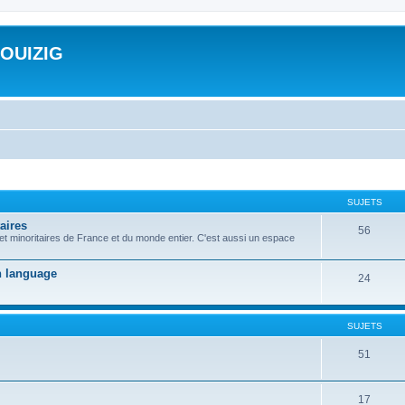
ROUIZIG
SUJETS
aires
56
 et minoritaires de France et du monde entier. C'est aussi un espace
on language
24
SUJETS
51
17