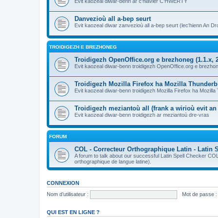
Evit kaozeal diwar-benn ar c'hlavier C'HWERTY
Danvezioù all a-bep seurt
Evit kaozeal diwar zanvezioù all a-bep seurt (lec'hienn An Dro
TROIDIGEZH E BREZHONEG
Troidigezh OpenOffice.org e brezhoneg (1.1.x, 2
Evit kaozeal diwar-benn troidigezh OpenOffice.org e brezhone
Troidigezh Mozilla Firefox ha Mozilla Thunder
Evit kaozeal diwar-benn troidigezh Mozilla Firefox ha Mozill
Troidigezh meziantoù all (frank a wirioù evit a
Evit kaozeal diwar-benn troidigezh ar meziantoù dre-vras
FORUM
COL - Correcteur Orthographique Latin - Latin 
A forum to talk about our successful Latin Spell Checker C
orthographique de langue latine).
CONNEXION
Nom d’utilisateur :
Mot de passe :
QUI EST EN LIGNE ?