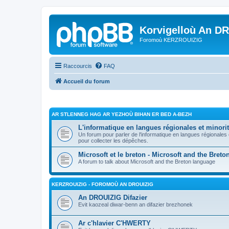
Korvigelloù An D
Foromoù KERZROUIZIG
Raccourcis
FAQ
Accueil du forum
AR STLENNEG HAG AR YEZHOÙ BIHAN ER BED A-BEZH
L'informatique en langues régionales et minorit
Un forum pour parler de l'informatique en langues régionales
pour collecter les dépêches.
Microsoft et le breton - Microsoft and the Bret
A forum to talk about Microsoft and the Breton language
KERZROUIZIG - FOROMOÙ AN DROUIZIG
An DROUIZIG Difazier
Evit kaozeal diwar-benn an difazier brezhonek
Ar c'hlavier C'HWERTY