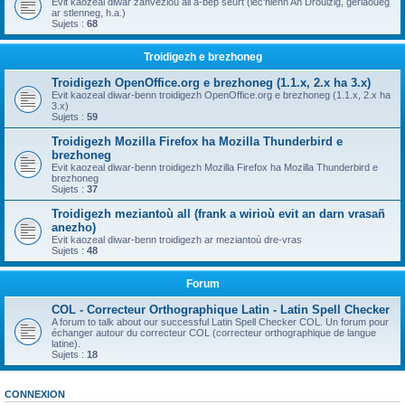
Evit kaozeal diwar zanvezioù all a-bep seurt (lec'hienn An Drouizig, geriaoueg
ar stlenneg, h.a.)
Sujets :
68
Troidigezh e brezhoneg
Troidigezh OpenOffice.org e brezhoneg (1.1.x, 2.x ha 3.x)
Evit kaozeal diwar-benn troidigezh OpenOffice.org e brezhoneg (1.1.x, 2.x ha
3.x)
Sujets :
59
Troidigezh Mozilla Firefox ha Mozilla Thunderbird e
brezhoneg
Evit kaozeal diwar-benn troidigezh Mozilla Firefox ha Mozilla Thunderbird e
brezhoneg
Sujets :
37
Troidigezh meziantoù all (frank a wirioù evit an darn vrasañ
anezho)
Evit kaozeal diwar-benn troidigezh ar meziantoù dre-vras
Sujets :
48
Forum
COL - Correcteur Orthographique Latin - Latin Spell Checker
A forum to talk about our successful Latin Spell Checker COL. Un forum pour
échanger autour du correcteur COL (correcteur orthographique de langue
latine).
Sujets :
18
CONNEXION