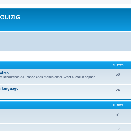
ROUIZIG
SUJETS
aires
56
 et minoritaires de France et du monde entier. C'est aussi un espace
on language
24
SUJETS
51
17