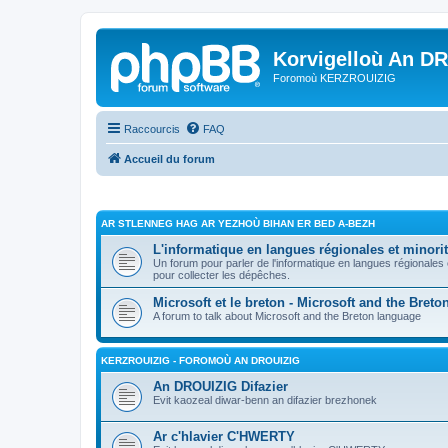
Korvigelloù An D
Foromoù KERZROUIZIG
Raccourcis
FAQ
Accueil du forum
AR STLENNEG HAG AR YEZHOÙ BIHAN ER BED A-BEZH
L'informatique en langues régionales et minorit
Un forum pour parler de l'informatique en langues régionales
pour collecter les dépêches.
Microsoft et le breton - Microsoft and the Bret
A forum to talk about Microsoft and the Breton language
KERZROUIZIG - FOROMOÙ AN DROUIZIG
An DROUIZIG Difazier
Evit kaozeal diwar-benn an difazier brezhonek
Ar c'hlavier C'HWERTY