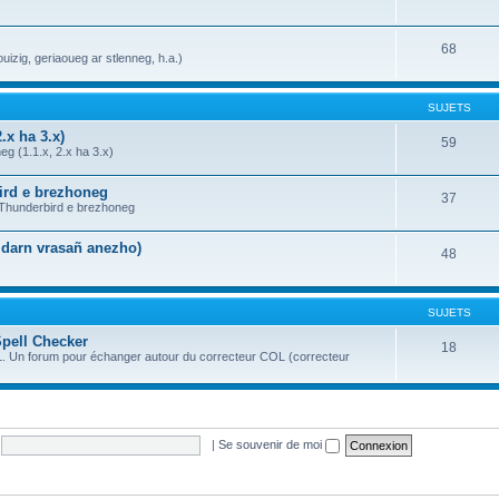
68
uizig, geriaoueg ar stlenneg, h.a.)
SUJETS
.x ha 3.x)
59
g (1.1.x, 2.x ha 3.x)
bird e brezhoneg
37
a Thunderbird e brezhoneg
n darn vrasañ anezho)
48
SUJETS
Spell Checker
18
OL. Un forum pour échanger autour du correcteur COL (correcteur
|
Se souvenir de moi