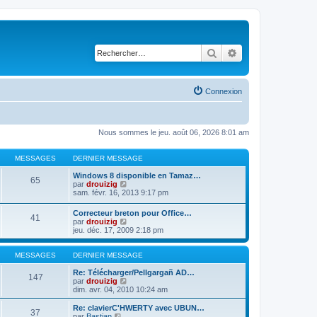
Rechercher
Recherche avancé
Connexion
Nous sommes le jeu. août 06, 2026 8:01 am
MESSAGES
DERNIER MESSAGE
Windows 8 disponible en Tamaz…
65
C
par
drouizig
o
sam. févr. 16, 2013 9:17 pm
n
s
Correcteur breton pour Office…
41
u
C
par
drouizig
l
o
jeu. déc. 17, 2009 2:18 pm
t
n
e
s
r
u
MESSAGES
DERNIER MESSAGE
l
l
e
t
Re: Télécharger/Pellgargañ AD…
147
d
e
C
par
drouizig
e
r
o
dim. avr. 04, 2010 10:24 am
r
l
n
n
e
s
Re: clavierC'HWERTY avec UBUN…
i
37
d
u
C
par
Bastian