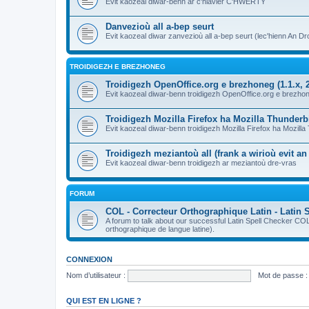
Evit kaozeal diwar-benn ar c'hlavier C'HWERTY
Danvezioù all a-bep seurt
Evit kaozeal diwar zanvezioù all a-bep seurt (lec'hienn An Dro
TROIDIGEZH E BREZHONEG
Troidigezh OpenOffice.org e brezhoneg (1.1.x, 2
Evit kaozeal diwar-benn troidigezh OpenOffice.org e brezhone
Troidigezh Mozilla Firefox ha Mozilla Thunder
Evit kaozeal diwar-benn troidigezh Mozilla Firefox ha Mozill
Troidigezh meziantoù all (frank a wirioù evit a
Evit kaozeal diwar-benn troidigezh ar meziantoù dre-vras
FORUM
COL - Correcteur Orthographique Latin - Latin 
A forum to talk about our successful Latin Spell Checker C
orthographique de langue latine).
CONNEXION
Nom d’utilisateur :
Mot de passe :
QUI EST EN LIGNE ?