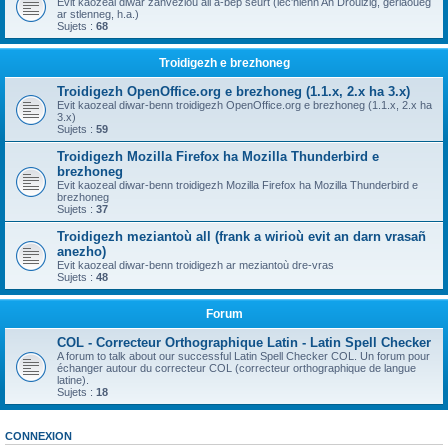
Evit kaozeal diwar zanvezioù all a-bep seurt (lec'hienn An Drouizig, geriaoueg
ar stlenneg, h.a.)
Sujets :
68
Troidigezh e brezhoneg
Troidigezh OpenOffice.org e brezhoneg (1.1.x, 2.x ha 3.x)
Evit kaozeal diwar-benn troidigezh OpenOffice.org e brezhoneg (1.1.x, 2.x ha
3.x)
Sujets :
59
Troidigezh Mozilla Firefox ha Mozilla Thunderbird e
brezhoneg
Evit kaozeal diwar-benn troidigezh Mozilla Firefox ha Mozilla Thunderbird e
brezhoneg
Sujets :
37
Troidigezh meziantoù all (frank a wirioù evit an darn vrasañ
anezho)
Evit kaozeal diwar-benn troidigezh ar meziantoù dre-vras
Sujets :
48
Forum
COL - Correcteur Orthographique Latin - Latin Spell Checker
A forum to talk about our successful Latin Spell Checker COL. Un forum pour
échanger autour du correcteur COL (correcteur orthographique de langue
latine).
Sujets :
18
CONNEXION