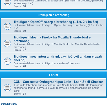
Evit kaozeal diwar zanvezioù all a-bep seurt (lec'hienn An Drouizig, geriaoueg
ar stlenneg, h.a.)
Sujets :
68
Troidigezh e brezhoneg
Troidigezh OpenOffice.org e brezhoneg (1.1.x, 2.x ha 3.x)
Evit kaozeal diwar-benn troidigezh OpenOffice.org e brezhoneg (1.1.x, 2.x ha
3.x)
Sujets :
59
Troidigezh Mozilla Firefox ha Mozilla Thunderbird e
brezhoneg
Evit kaozeal diwar-benn troidigezh Mozilla Firefox ha Mozilla Thunderbird e
brezhoneg
Sujets :
37
Troidigezh meziantoù all (frank a wirioù evit an darn vrasañ
anezho)
Evit kaozeal diwar-benn troidigezh ar meziantoù dre-vras
Sujets :
48
Forum
COL - Correcteur Orthographique Latin - Latin Spell Checker
A forum to talk about our successful Latin Spell Checker COL. Un forum pour
échanger autour du correcteur COL (correcteur orthographique de langue
latine).
Sujets :
18
CONNEXION