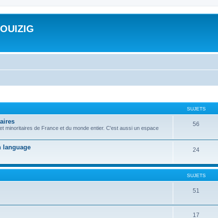
ROUIZIG
SUJETS
aires
56
 et minoritaires de France et du monde entier. C'est aussi un espace
on language
24
SUJETS
51
17