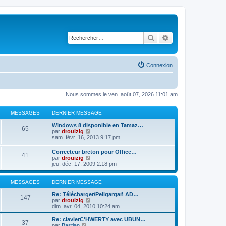
Rechercher
Recherche avancé
Connexion
Nous sommes le ven. août 07, 2026 11:01 am
MESSAGES
DERNIER MESSAGE
Windows 8 disponible en Tamaz…
65
C
par
drouizig
o
sam. févr. 16, 2013 9:17 pm
n
s
Correcteur breton pour Office…
41
u
C
par
drouizig
l
o
jeu. déc. 17, 2009 2:18 pm
t
n
e
s
r
u
MESSAGES
DERNIER MESSAGE
l
l
e
t
Re: Télécharger/Pellgargañ AD…
147
d
e
C
par
drouizig
e
r
o
dim. avr. 04, 2010 10:24 am
r
l
n
n
e
s
Re: clavierC'HWERTY avec UBUN…
i
37
d
u
C
par
Bastian