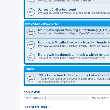
Evit kaozeal diwar-benn ar c'hlavier C'HWERTY
Danvezioù all a-bep seurt
Evit kaozeal diwar zanvezioù all a-bep seurt (lec'hienn An Dro
TROIDIGEZH E BREZHONEG
Troidigezh OpenOffice.org e brezhoneg (1.1.x, 2
Evit kaozeal diwar-benn troidigezh OpenOffice.org e brezhone
Troidigezh Mozilla Firefox ha Mozilla Thunder
Evit kaozeal diwar-benn troidigezh Mozilla Firefox ha Mozill
Troidigezh meziantoù all (frank a wirioù evit a
Evit kaozeal diwar-benn troidigezh ar meziantoù dre-vras
FORUM
COL - Correcteur Orthographique Latin - Latin 
A forum to talk about our successful Latin Spell Checker C
orthographique de langue latine).
CONNEXION
Nom d’utilisateur :
Mot de passe :
QUI EST EN LIGNE ?