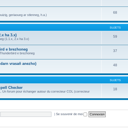
68
uizig, geriaoueg ar stlenneg, h.a.)
SUJETS
.x ha 3.x)
59
g (1.1.x, 2.x ha 3.x)
bird e brezhoneg
37
a Thunderbird e brezhoneg
n darn vrasañ anezho)
48
SUJETS
Spell Checker
18
OL. Un forum pour échanger autour du correcteur COL (correcteur
|
Se souvenir de moi