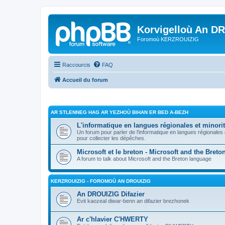
Korvigelloù An D
Foromoù KERZROUIZIG
Raccourcis
FAQ
Accueil du forum
AR STLENNEG HAG AR YEZHOÙ BIHAN ER BED A-BEZH
L'informatique en langues régionales et minorit
Un forum pour parler de l'informatique en langues régionales
pour collecter les dépêches.
Microsoft et le breton - Microsoft and the Bret
A forum to talk about Microsoft and the Breton language
KERZROUIZIG - FOROMOÙ AN DROUIZIG
An DROUIZIG Difazier
Evit kaozeal diwar-benn an difazier brezhonek
Ar c'hlavier C'HWERTY