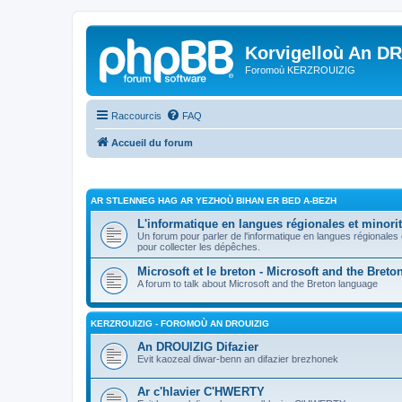
Korvigelloù An D
Foromoù KERZROUIZIG
Raccourcis
FAQ
Accueil du forum
AR STLENNEG HAG AR YEZHOÙ BIHAN ER BED A-BEZH
L'informatique en langues régionales et minorit
Un forum pour parler de l'informatique en langues régionales
pour collecter les dépêches.
Microsoft et le breton - Microsoft and the Bret
A forum to talk about Microsoft and the Breton language
KERZROUIZIG - FOROMOÙ AN DROUIZIG
An DROUIZIG Difazier
Evit kaozeal diwar-benn an difazier brezhonek
Ar c'hlavier C'HWERTY