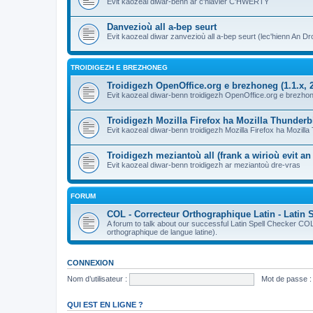
Evit kaozeal diwar-benn ar c'hlavier C'HWERTY
Danvezioù all a-bep seurt
Evit kaozeal diwar zanvezioù all a-bep seurt (lec'hienn An Dro
TROIDIGEZH E BREZHONEG
Troidigezh OpenOffice.org e brezhoneg (1.1.x, 2
Evit kaozeal diwar-benn troidigezh OpenOffice.org e brezhone
Troidigezh Mozilla Firefox ha Mozilla Thunder
Evit kaozeal diwar-benn troidigezh Mozilla Firefox ha Mozill
Troidigezh meziantoù all (frank a wirioù evit a
Evit kaozeal diwar-benn troidigezh ar meziantoù dre-vras
FORUM
COL - Correcteur Orthographique Latin - Latin 
A forum to talk about our successful Latin Spell Checker C
orthographique de langue latine).
CONNEXION
Nom d’utilisateur :
Mot de passe :
QUI EST EN LIGNE ?