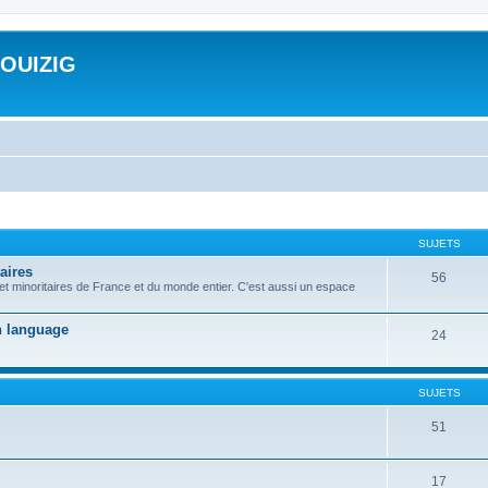
ROUIZIG
SUJETS
aires
56
 et minoritaires de France et du monde entier. C'est aussi un espace
on language
24
SUJETS
51
17