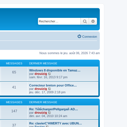
Rechercher
Recherche avancé
Connexion
Nous sommes le jeu. août 06, 2026 7:43 am
MESSAGES
DERNIER MESSAGE
Windows 8 disponible en Tamaz…
65
C
par
drouizig
o
sam. févr. 16, 2013 9:17 pm
n
s
Correcteur breton pour Office…
41
u
C
par
drouizig
l
o
jeu. déc. 17, 2009 2:18 pm
t
n
e
s
r
u
MESSAGES
DERNIER MESSAGE
l
l
e
t
Re: Télécharger/Pellgargañ AD…
147
d
e
C
par
drouizig
e
r
o
dim. avr. 04, 2010 10:24 am
r
l
n
n
e
s
Re: clavierC'HWERTY avec UBUN…
i
37
d
u
C
par
Bastian