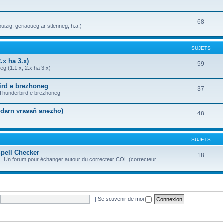
68
uizig, geriaoueg ar stlenneg, h.a.)
SUJETS
.x ha 3.x)
59
g (1.1.x, 2.x ha 3.x)
bird e brezhoneg
37
a Thunderbird e brezhoneg
n darn vrasañ anezho)
48
SUJETS
Spell Checker
18
OL. Un forum pour échanger autour du correcteur COL (correcteur
|
Se souvenir de moi