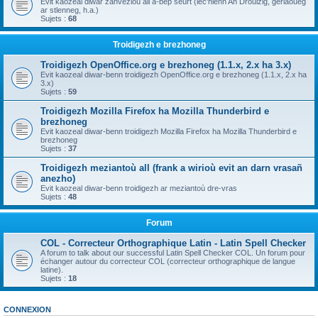
Evit kaozeal diwar zanvezioù all a-bep seurt (lec'hienn An Drouizig, geriaoueg
ar stlenneg, h.a.)
Sujets :
68
Troidigezh e brezhoneg
Troidigezh OpenOffice.org e brezhoneg (1.1.x, 2.x ha 3.x)
Evit kaozeal diwar-benn troidigezh OpenOffice.org e brezhoneg (1.1.x, 2.x ha
3.x)
Sujets :
59
Troidigezh Mozilla Firefox ha Mozilla Thunderbird e
brezhoneg
Evit kaozeal diwar-benn troidigezh Mozilla Firefox ha Mozilla Thunderbird e
brezhoneg
Sujets :
37
Troidigezh meziantoù all (frank a wirioù evit an darn vrasañ
anezho)
Evit kaozeal diwar-benn troidigezh ar meziantoù dre-vras
Sujets :
48
Forum
COL - Correcteur Orthographique Latin - Latin Spell Checker
A forum to talk about our successful Latin Spell Checker COL. Un forum pour
échanger autour du correcteur COL (correcteur orthographique de langue
latine).
Sujets :
18
CONNEXION