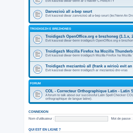
Evit kaozeal diwar-benn ar c'hlavier C'HWERTY
Danvezioù all a-bep seurt
Evit kaozeal diwar zanvezioù all a-bep seurt (lec'hienn An Dro
TROIDIGEZH E BREZHONEG
Troidigezh OpenOffice.org e brezhoneg (1.1.x, 2
Evit kaozeal diwar-benn troidigezh OpenOffice.org e brezhone
Troidigezh Mozilla Firefox ha Mozilla Thunder
Evit kaozeal diwar-benn troidigezh Mozilla Firefox ha Mozill
Troidigezh meziantoù all (frank a wirioù evit a
Evit kaozeal diwar-benn troidigezh ar meziantoù dre-vras
FORUM
COL - Correcteur Orthographique Latin - Latin 
A forum to talk about our successful Latin Spell Checker C
orthographique de langue latine).
CONNEXION
Nom d’utilisateur :
Mot de passe :
QUI EST EN LIGNE ?