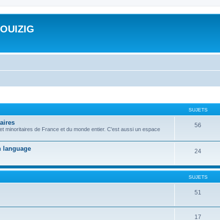
ROUIZIG
SUJETS
aires
56
 et minoritaires de France et du monde entier. C'est aussi un espace
on language
24
SUJETS
51
17