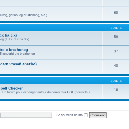
68
uizig, geriaoueg ar stlenneg, h.a.)
SUJETS
.x ha 3.x)
59
g (1.1.x, 2.x ha 3.x)
bird e brezhoneg
37
a Thunderbird e brezhoneg
n darn vrasañ anezho)
48
SUJETS
Spell Checker
18
OL. Un forum pour échanger autour du correcteur COL (correcteur
|
Se souvenir de moi