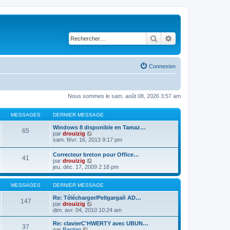
Rechercher
Recherche avancé
Connexion
Nous sommes le sam. août 08, 2026 3:57 am
MESSAGES
DERNIER MESSAGE
Windows 8 disponible en Tamaz…
65
C
par
drouizig
o
sam. févr. 16, 2013 9:17 pm
n
s
Correcteur breton pour Office…
41
u
C
par
drouizig
l
o
jeu. déc. 17, 2009 2:18 pm
t
n
e
s
r
u
MESSAGES
DERNIER MESSAGE
l
l
e
t
Re: Télécharger/Pellgargañ AD…
147
d
e
C
par
drouizig
e
r
o
dim. avr. 04, 2010 10:24 am
r
l
n
n
e
s
Re: clavierC'HWERTY avec UBUN…
i
37
d
u
C
par
Bastian