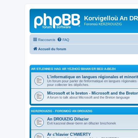
Korvigelloù An D
Foromoù KERZROUIZIG
Raccourcis
FAQ
Accueil du forum
AR STLENNEG HAG AR YEZHOÙ BIHAN ER BED A-BEZH
L'informatique en langues régionales et minorit
Un forum pour parler de l'informatique en langues régionales
pour collecter les dépêches.
Microsoft et le breton - Microsoft and the Bret
A forum to talk about Microsoft and the Breton language
KERZROUIZIG - FOROMOÙ AN DROUIZIG
An DROUIZIG Difazier
Evit kaozeal diwar-benn an difazier brezhonek
Ar c'hlavier C'HWERTY