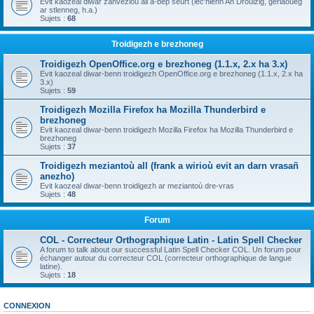
Evit kaozeal diwar zanvezioù all a-bep seurt (lec'hienn An Drouizig, geriaoueg
ar stlenneg, h.a.)
Sujets :
68
Troidigezh e brezhoneg
Troidigezh OpenOffice.org e brezhoneg (1.1.x, 2.x ha 3.x)
Evit kaozeal diwar-benn troidigezh OpenOffice.org e brezhoneg (1.1.x, 2.x ha
3.x)
Sujets :
59
Troidigezh Mozilla Firefox ha Mozilla Thunderbird e
brezhoneg
Evit kaozeal diwar-benn troidigezh Mozilla Firefox ha Mozilla Thunderbird e
brezhoneg
Sujets :
37
Troidigezh meziantoù all (frank a wirioù evit an darn vrasañ
anezho)
Evit kaozeal diwar-benn troidigezh ar meziantoù dre-vras
Sujets :
48
Forum
COL - Correcteur Orthographique Latin - Latin Spell Checker
A forum to talk about our successful Latin Spell Checker COL. Un forum pour
échanger autour du correcteur COL (correcteur orthographique de langue
latine).
Sujets :
18
CONNEXION