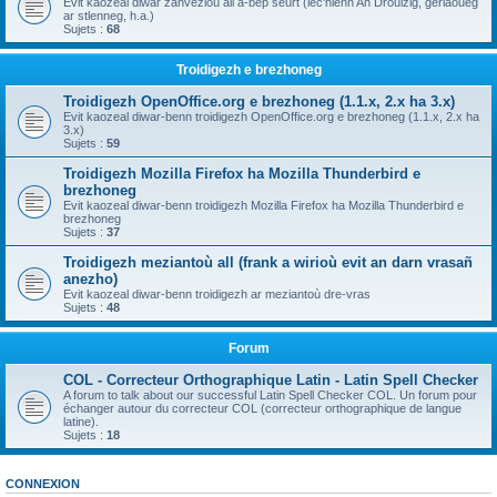
Evit kaozeal diwar zanvezioù all a-bep seurt (lec'hienn An Drouizig, geriaoueg
ar stlenneg, h.a.)
Sujets :
68
Troidigezh e brezhoneg
Troidigezh OpenOffice.org e brezhoneg (1.1.x, 2.x ha 3.x)
Evit kaozeal diwar-benn troidigezh OpenOffice.org e brezhoneg (1.1.x, 2.x ha
3.x)
Sujets :
59
Troidigezh Mozilla Firefox ha Mozilla Thunderbird e
brezhoneg
Evit kaozeal diwar-benn troidigezh Mozilla Firefox ha Mozilla Thunderbird e
brezhoneg
Sujets :
37
Troidigezh meziantoù all (frank a wirioù evit an darn vrasañ
anezho)
Evit kaozeal diwar-benn troidigezh ar meziantoù dre-vras
Sujets :
48
Forum
COL - Correcteur Orthographique Latin - Latin Spell Checker
A forum to talk about our successful Latin Spell Checker COL. Un forum pour
échanger autour du correcteur COL (correcteur orthographique de langue
latine).
Sujets :
18
CONNEXION