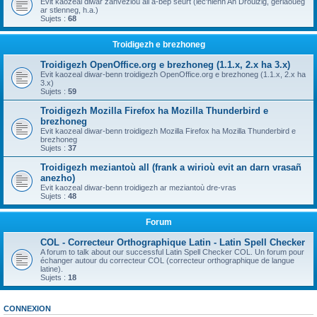
Evit kaozeal diwar zanvezioù all a-bep seurt (lec'hienn An Drouizig, geriaoueg
ar stlenneg, h.a.)
Sujets :
68
Troidigezh e brezhoneg
Troidigezh OpenOffice.org e brezhoneg (1.1.x, 2.x ha 3.x)
Evit kaozeal diwar-benn troidigezh OpenOffice.org e brezhoneg (1.1.x, 2.x ha
3.x)
Sujets :
59
Troidigezh Mozilla Firefox ha Mozilla Thunderbird e
brezhoneg
Evit kaozeal diwar-benn troidigezh Mozilla Firefox ha Mozilla Thunderbird e
brezhoneg
Sujets :
37
Troidigezh meziantoù all (frank a wirioù evit an darn vrasañ
anezho)
Evit kaozeal diwar-benn troidigezh ar meziantoù dre-vras
Sujets :
48
Forum
COL - Correcteur Orthographique Latin - Latin Spell Checker
A forum to talk about our successful Latin Spell Checker COL. Un forum pour
échanger autour du correcteur COL (correcteur orthographique de langue
latine).
Sujets :
18
CONNEXION