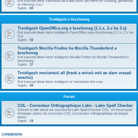
Evit kaozeal diwar zanvezioù all a-bep seurt (lec'hienn An Drouizig, geriaoueg
ar stlenneg, h.a.)
Sujets :
68
Troidigezh e brezhoneg
Troidigezh OpenOffice.org e brezhoneg (1.1.x, 2.x ha 3.x)
Evit kaozeal diwar-benn troidigezh OpenOffice.org e brezhoneg (1.1.x, 2.x ha
3.x)
Sujets :
59
Troidigezh Mozilla Firefox ha Mozilla Thunderbird e
brezhoneg
Evit kaozeal diwar-benn troidigezh Mozilla Firefox ha Mozilla Thunderbird e
brezhoneg
Sujets :
37
Troidigezh meziantoù all (frank a wirioù evit an darn vrasañ
anezho)
Evit kaozeal diwar-benn troidigezh ar meziantoù dre-vras
Sujets :
48
Forum
COL - Correcteur Orthographique Latin - Latin Spell Checker
A forum to talk about our successful Latin Spell Checker COL. Un forum pour
échanger autour du correcteur COL (correcteur orthographique de langue
latine).
Sujets :
18
CONNEXION