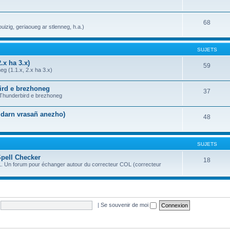
68
uizig, geriaoueg ar stlenneg, h.a.)
SUJETS
.x ha 3.x)
59
g (1.1.x, 2.x ha 3.x)
bird e brezhoneg
37
a Thunderbird e brezhoneg
n darn vrasañ anezho)
48
SUJETS
Spell Checker
18
OL. Un forum pour échanger autour du correcteur COL (correcteur
|
Se souvenir de moi