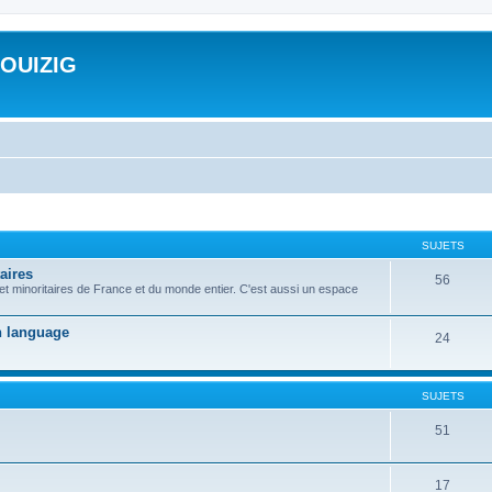
ROUIZIG
SUJETS
aires
56
 et minoritaires de France et du monde entier. C'est aussi un espace
on language
24
SUJETS
51
17