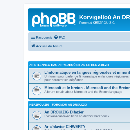
Korvigelloù An D
Foromoù KERZROUIZIG
Raccourcis
FAQ
Accueil du forum
AR STLENNEG HAG AR YEZHOÙ BIHAN ER BED A-BEZH
L'informatique en langues régionales et minorit
Un forum pour parler de l'informatique en langues régionales
pour collecter les dépêches.
Microsoft et le breton - Microsoft and the Bret
A forum to talk about Microsoft and the Breton language
KERZROUIZIG - FOROMOÙ AN DROUIZIG
An DROUIZIG Difazier
Evit kaozeal diwar-benn an difazier brezhonek
Ar c'hlavier C'HWERTY