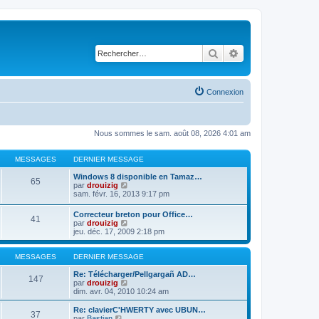
Rechercher
Recherche avancé
Connexion
Nous sommes le sam. août 08, 2026 4:01 am
MESSAGES
DERNIER MESSAGE
Windows 8 disponible en Tamaz…
65
C
par
drouizig
o
sam. févr. 16, 2013 9:17 pm
n
s
Correcteur breton pour Office…
41
u
C
par
drouizig
l
o
jeu. déc. 17, 2009 2:18 pm
t
n
e
s
r
u
MESSAGES
DERNIER MESSAGE
l
l
e
t
Re: Télécharger/Pellgargañ AD…
147
d
e
C
par
drouizig
e
r
o
dim. avr. 04, 2010 10:24 am
r
l
n
n
e
s
Re: clavierC'HWERTY avec UBUN…
i
37
d
u
C
par
Bastian