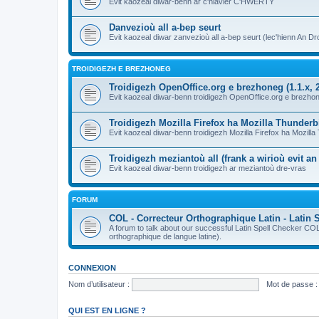
Evit kaozeal diwar-benn ar c'hlavier C'HWERTY
Danvezioù all a-bep seurt
Evit kaozeal diwar zanvezioù all a-bep seurt (lec'hienn An Dro
TROIDIGEZH E BREZHONEG
Troidigezh OpenOffice.org e brezhoneg (1.1.x, 2
Evit kaozeal diwar-benn troidigezh OpenOffice.org e brezhone
Troidigezh Mozilla Firefox ha Mozilla Thunder
Evit kaozeal diwar-benn troidigezh Mozilla Firefox ha Mozill
Troidigezh meziantoù all (frank a wirioù evit a
Evit kaozeal diwar-benn troidigezh ar meziantoù dre-vras
FORUM
COL - Correcteur Orthographique Latin - Latin 
A forum to talk about our successful Latin Spell Checker C
orthographique de langue latine).
CONNEXION
Nom d’utilisateur :
Mot de passe :
QUI EST EN LIGNE ?