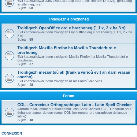
Evit kaozeal diwar zanvezioù all a-bep seurt (lec'hienn An Drouizig, geriaoueg
ar stlenneg, h.a.)
Sujets :
68
Troidigezh e brezhoneg
Troidigezh OpenOffice.org e brezhoneg (1.1.x, 2.x ha 3.x)
Evit kaozeal diwar-benn troidigezh OpenOffice.org e brezhoneg (1.1.x, 2.x ha
3.x)
Sujets :
59
Troidigezh Mozilla Firefox ha Mozilla Thunderbird e
brezhoneg
Evit kaozeal diwar-benn troidigezh Mozilla Firefox ha Mozilla Thunderbird e
brezhoneg
Sujets :
37
Troidigezh meziantoù all (frank a wirioù evit an darn vrasañ
anezho)
Evit kaozeal diwar-benn troidigezh ar meziantoù dre-vras
Sujets :
48
Forum
COL - Correcteur Orthographique Latin - Latin Spell Checker
A forum to talk about our successful Latin Spell Checker COL. Un forum pour
échanger autour du correcteur COL (correcteur orthographique de langue
latine).
Sujets :
18
CONNEXION