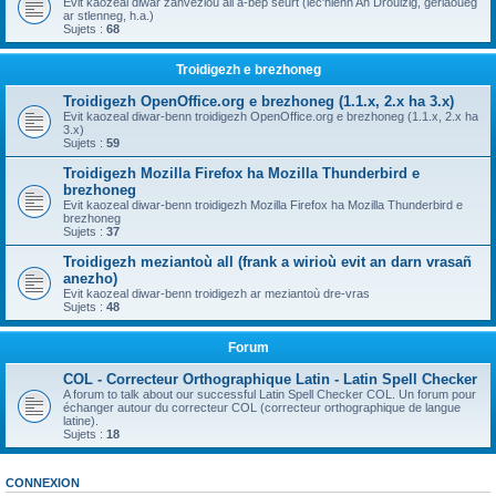
Evit kaozeal diwar zanvezioù all a-bep seurt (lec'hienn An Drouizig, geriaoueg
ar stlenneg, h.a.)
Sujets :
68
Troidigezh e brezhoneg
Troidigezh OpenOffice.org e brezhoneg (1.1.x, 2.x ha 3.x)
Evit kaozeal diwar-benn troidigezh OpenOffice.org e brezhoneg (1.1.x, 2.x ha
3.x)
Sujets :
59
Troidigezh Mozilla Firefox ha Mozilla Thunderbird e
brezhoneg
Evit kaozeal diwar-benn troidigezh Mozilla Firefox ha Mozilla Thunderbird e
brezhoneg
Sujets :
37
Troidigezh meziantoù all (frank a wirioù evit an darn vrasañ
anezho)
Evit kaozeal diwar-benn troidigezh ar meziantoù dre-vras
Sujets :
48
Forum
COL - Correcteur Orthographique Latin - Latin Spell Checker
A forum to talk about our successful Latin Spell Checker COL. Un forum pour
échanger autour du correcteur COL (correcteur orthographique de langue
latine).
Sujets :
18
CONNEXION