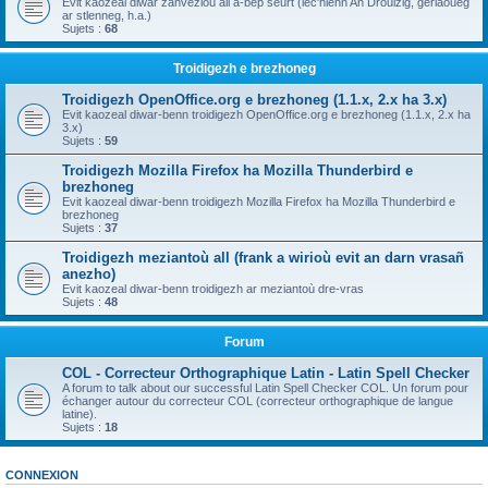
Evit kaozeal diwar zanvezioù all a-bep seurt (lec'hienn An Drouizig, geriaoueg
ar stlenneg, h.a.)
Sujets :
68
Troidigezh e brezhoneg
Troidigezh OpenOffice.org e brezhoneg (1.1.x, 2.x ha 3.x)
Evit kaozeal diwar-benn troidigezh OpenOffice.org e brezhoneg (1.1.x, 2.x ha
3.x)
Sujets :
59
Troidigezh Mozilla Firefox ha Mozilla Thunderbird e
brezhoneg
Evit kaozeal diwar-benn troidigezh Mozilla Firefox ha Mozilla Thunderbird e
brezhoneg
Sujets :
37
Troidigezh meziantoù all (frank a wirioù evit an darn vrasañ
anezho)
Evit kaozeal diwar-benn troidigezh ar meziantoù dre-vras
Sujets :
48
Forum
COL - Correcteur Orthographique Latin - Latin Spell Checker
A forum to talk about our successful Latin Spell Checker COL. Un forum pour
échanger autour du correcteur COL (correcteur orthographique de langue
latine).
Sujets :
18
CONNEXION