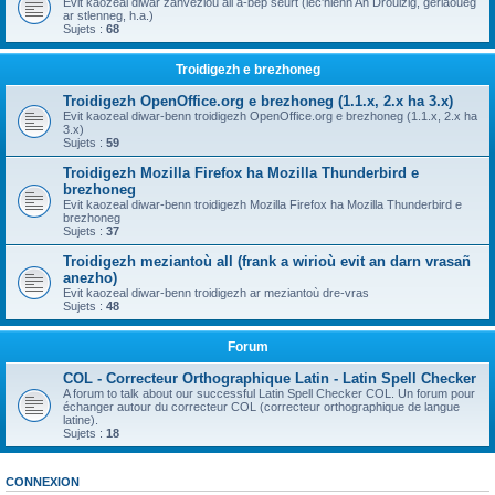
Evit kaozeal diwar zanvezioù all a-bep seurt (lec'hienn An Drouizig, geriaoueg
ar stlenneg, h.a.)
Sujets :
68
Troidigezh e brezhoneg
Troidigezh OpenOffice.org e brezhoneg (1.1.x, 2.x ha 3.x)
Evit kaozeal diwar-benn troidigezh OpenOffice.org e brezhoneg (1.1.x, 2.x ha
3.x)
Sujets :
59
Troidigezh Mozilla Firefox ha Mozilla Thunderbird e
brezhoneg
Evit kaozeal diwar-benn troidigezh Mozilla Firefox ha Mozilla Thunderbird e
brezhoneg
Sujets :
37
Troidigezh meziantoù all (frank a wirioù evit an darn vrasañ
anezho)
Evit kaozeal diwar-benn troidigezh ar meziantoù dre-vras
Sujets :
48
Forum
COL - Correcteur Orthographique Latin - Latin Spell Checker
A forum to talk about our successful Latin Spell Checker COL. Un forum pour
échanger autour du correcteur COL (correcteur orthographique de langue
latine).
Sujets :
18
CONNEXION