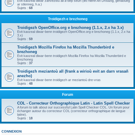
Evit kaozeal diwar zanvezioù all a-bep seurt (lec'hienn An Drouizig, geriaoueg
ar stlenneg, h.a.)
Sujets :
68
Troidigezh e brezhoneg
Troidigezh OpenOffice.org e brezhoneg (1.1.x, 2.x ha 3.x)
Evit kaozeal diwar-benn troidigezh OpenOffice.org e brezhoneg (1.1.x, 2.x ha
3.x)
Sujets :
59
Troidigezh Mozilla Firefox ha Mozilla Thunderbird e
brezhoneg
Evit kaozeal diwar-benn troidigezh Mozilla Firefox ha Mozilla Thunderbird e
brezhoneg
Sujets :
37
Troidigezh meziantoù all (frank a wirioù evit an darn vrasañ
anezho)
Evit kaozeal diwar-benn troidigezh ar meziantoù dre-vras
Sujets :
48
Forum
COL - Correcteur Orthographique Latin - Latin Spell Checker
A forum to talk about our successful Latin Spell Checker COL. Un forum pour
échanger autour du correcteur COL (correcteur orthographique de langue
latine).
Sujets :
18
CONNEXION