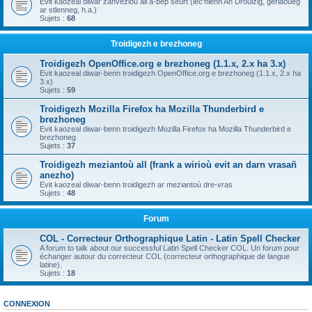
Evit kaozeal diwar zanvezioù all a-bep seurt (lec'hienn An Drouizig, geriaoueg
ar stlenneg, h.a.)
Sujets :
68
Troidigezh e brezhoneg
Troidigezh OpenOffice.org e brezhoneg (1.1.x, 2.x ha 3.x)
Evit kaozeal diwar-benn troidigezh OpenOffice.org e brezhoneg (1.1.x, 2.x ha
3.x)
Sujets :
59
Troidigezh Mozilla Firefox ha Mozilla Thunderbird e
brezhoneg
Evit kaozeal diwar-benn troidigezh Mozilla Firefox ha Mozilla Thunderbird e
brezhoneg
Sujets :
37
Troidigezh meziantoù all (frank a wirioù evit an darn vrasañ
anezho)
Evit kaozeal diwar-benn troidigezh ar meziantoù dre-vras
Sujets :
48
Forum
COL - Correcteur Orthographique Latin - Latin Spell Checker
A forum to talk about our successful Latin Spell Checker COL. Un forum pour
échanger autour du correcteur COL (correcteur orthographique de langue
latine).
Sujets :
18
CONNEXION