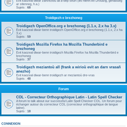
Evit kaozeal diwar zanvezioù all a-bep seurt (lec'hienn An Drouizig, geriaoueg
ar stlenneg, h.a.)
Sujets :
68
Troidigezh e brezhoneg
Troidigezh OpenOffice.org e brezhoneg (1.1.x, 2.x ha 3.x)
Evit kaozeal diwar-benn troidigezh OpenOffice.org e brezhoneg (1.1.x, 2.x ha
3.x)
Sujets :
59
Troidigezh Mozilla Firefox ha Mozilla Thunderbird e
brezhoneg
Evit kaozeal diwar-benn troidigezh Mozilla Firefox ha Mozilla Thunderbird e
brezhoneg
Sujets :
37
Troidigezh meziantoù all (frank a wirioù evit an darn vrasañ
anezho)
Evit kaozeal diwar-benn troidigezh ar meziantoù dre-vras
Sujets :
48
Forum
COL - Correcteur Orthographique Latin - Latin Spell Checker
A forum to talk about our successful Latin Spell Checker COL. Un forum pour
échanger autour du correcteur COL (correcteur orthographique de langue
latine).
Sujets :
18
CONNEXION